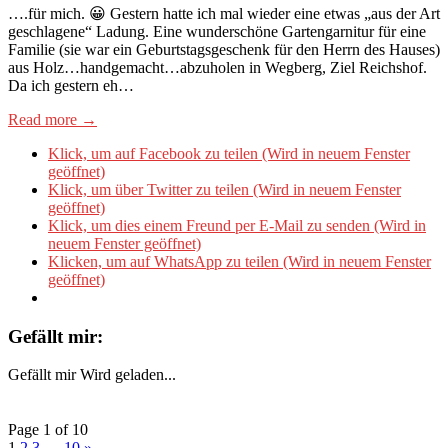
….für mich. 😀 Gestern hatte ich mal wieder eine etwas „aus der Art
geschlagene“ Ladung. Eine wunderschöne Gartengarnitur für eine
Familie (sie war ein Geburtstagsgeschenk für den Herrn des Hauses)
aus Holz…handgemacht…abzuholen in Wegberg, Ziel Reichshof.
Da ich gestern eh…
Read more →
Klick, um auf Facebook zu teilen (Wird in neuem Fenster
geöffnet)
Klick, um über Twitter zu teilen (Wird in neuem Fenster
geöffnet)
Klick, um dies einem Freund per E-Mail zu senden (Wird in
neuem Fenster geöffnet)
Klicken, um auf WhatsApp zu teilen (Wird in neuem Fenster
geöffnet)
Gefällt mir:
Gefällt mir
Wird geladen...
Page 1 of 10
1
2
3
…
10
»