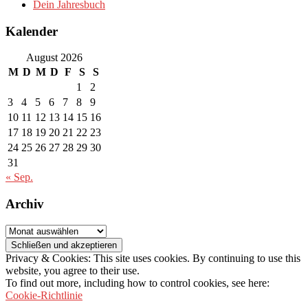
Dein Jahresbuch
Kalender
August 2026
M
D
M
D
F
S
S
1
2
3
4
5
6
7
8
9
10
11
12
13
14
15
16
17
18
19
20
21
22
23
24
25
26
27
28
29
30
31
« Sep.
Archiv
Archiv
Privacy & Cookies: This site uses cookies. By continuing to use this
website, you agree to their use.
To find out more, including how to control cookies, see here:
Cookie-Richtlinie