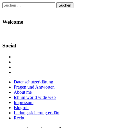
Suchen
nach:
Welcome
Social
Profil
von
Profil
Danikas
von
Profil
Blog
CrazyDevilDeli
von
Google+
auf
auf
devildeli
Main
Skip
Datenschutzerklärung
Facebook
Twitter
auf
to
Fragen und Antworten
anzeigen
anzeigen
Instagram
menu
content
About me
anzeigen
Ich im world wide web
Impressum
Blogroll
Ladungssicherung erklärt
Recht