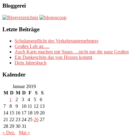
Bloggerei
Letzte Beiträge
Schulungspflicht des Verkehrsunternehmers
Großes Lob an….
Auch Karts machen mir Spass….nicht nur die ganz Großen
Ein Dankeschön das von Herzen kommt
Dein Jahresbuch
Kalender
Januar 2019
M
D
M
D
F
S
S
1
2
3
4
5
6
7
8
9
10
11
12
13
14
15
16
17
18
19
20
21
22
23
24
25
26
27
28
29
30
31
« Dez.
Mai »