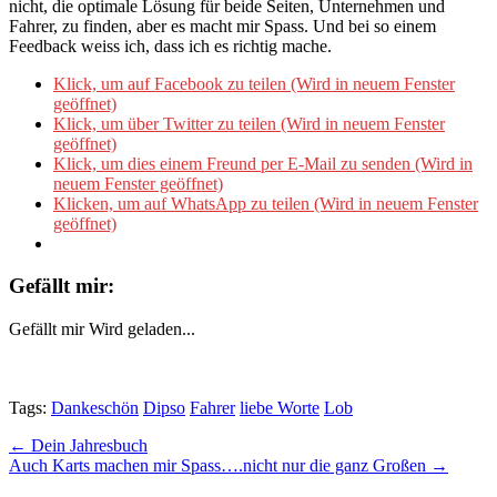
nicht, die optimale Lösung für beide Seiten, Unternehmen und
Fahrer, zu finden, aber es macht mir Spass. Und bei so einem
Feedback weiss ich, dass ich es richtig mache.
Klick, um auf Facebook zu teilen (Wird in neuem Fenster
geöffnet)
Klick, um über Twitter zu teilen (Wird in neuem Fenster
geöffnet)
Klick, um dies einem Freund per E-Mail zu senden (Wird in
neuem Fenster geöffnet)
Klicken, um auf WhatsApp zu teilen (Wird in neuem Fenster
geöffnet)
Gefällt mir:
Gefällt mir
Wird geladen...
Tags:
Dankeschön
Dipso
Fahrer
liebe Worte
Lob
Post
← Dein Jahresbuch
Auch Karts machen mir Spass….nicht nur die ganz Großen →
navigation