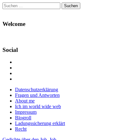
Suchen
nach:
Welcome
Social
Profil
von
Profil
Danikas
von
Profil
Blog
CrazyDevilDeli
von
Google+
auf
auf
devildeli
Main
Skip
Datenschutzerklärung
Facebook
Twitter
auf
to
Fragen und Antworten
anzeigen
anzeigen
Instagram
menu
content
About me
anzeigen
Ich im world wide web
Impressum
Blogroll
Ladungssicherung erklärt
Recht
Gedichte über den Job
,
Job