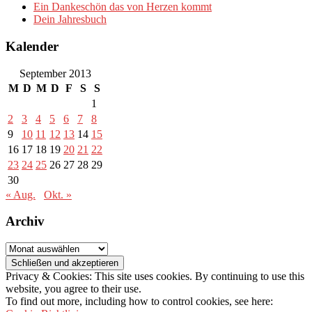
Ein Dankeschön das von Herzen kommt
Dein Jahresbuch
Kalender
September 2013
M
D
M
D
F
S
S
1
2
3
4
5
6
7
8
9
10
11
12
13
14
15
16
17
18
19
20
21
22
23
24
25
26
27
28
29
30
« Aug.
Okt. »
Archiv
Archiv
Privacy & Cookies: This site uses cookies. By continuing to use this
website, you agree to their use.
To find out more, including how to control cookies, see here: