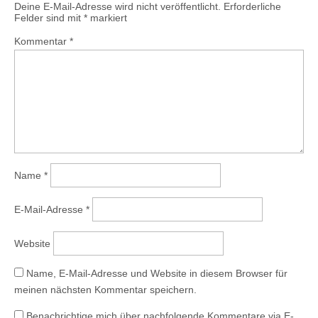
r
r
i
t
Deine E-Mail-Adresse wird nicht veröffentlicht.
Erforderliche
g
g
n
e
Felder sind mit
*
markiert
e
e
n
r
ö
ö
e
g
f
f
u
e
Kommentar
*
f
f
e
ö
n
n
m
f
e
e
F
f
t
t
e
n
)
)
n
e
s
t
t
)
e
r
g
e
ö
f
f
n
e
Name
*
t
)
E-Mail-Adresse
*
Website
Name, E-Mail-Adresse und Website in diesem Browser für
meinen nächsten Kommentar speichern.
Benachrichtige mich über nachfolgende Kommentare via E-