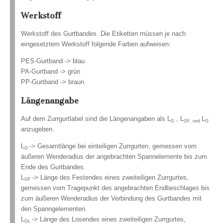
Werkstoff
Werkstoff des Gurtbandes. Die Etiketten müssen je nach
eingesetztem Werkstoff folgende Farben aufweisen:
PES-Gurtband -> blau
PA-Gurtband -> grün
PP-Gurtband -> braun
Längenangabe
Auf dem Zurrgurtlabel sind die Längenangaben als L
, L
L
G
GF, und
G
anzugeben.
L
-> Gesamtlänge bei einteiligen Zurrgurten, gemessen vom
G
äußeren Wenderadius der angebrachten Spannelemente bis zum
Ende des Gurtbandes.
L
-> Länge des Festendes eines zweiteiligen Zurrgurtes,
GF
gemessen vom Tragepunkt des angebrachten Endbeschlages bis
zum äußeren Wenderadius der Verbindung des Gurtbandes mit
den Spanngelementen.
L
-> Länge des Losendes eines zweiteiligen Zurrgurtes,
GL