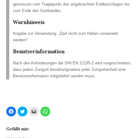
gemessen vom Tragepunkt des angebrachten Endbeschlages bis
zum Ende des Gurtbandes.
Warnhinweis
Angabe zur Verwendung: „Darf nicht zum Heben verwendet
werden!“
Benutzerinformation
Nach den Anforderungen der DIN EN 12195-2 wird vorgeschrieben,
dass jedem Zurrgurt beziehungsweise jeder Zurrgurteinheit eine
Benutzerinformation mitgeliefert werden muss.
K
K
K
K
l
l
l
l
i
i
i
i
c
c
c
c
k
k
k
k
,
,
,
e
Gefällt mir:
u
u
u
n
m
m
m
,