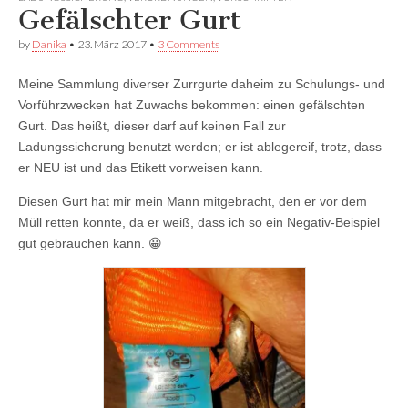
Facebook
anzeigen
anzeigen
Gefälschter Gurt
anzeigen
by
Danika
•
23. März 2017
•
3 Comments
Meine Sammlung diverser Zurrgurte daheim zu Schulungs- und
Vorführzwecken hat Zuwachs bekommen: einen gefälschten
Gurt. Das heißt, dieser darf auf keinen Fall zur
Ladungssicherung benutzt werden; er ist ablegereif, trotz, dass
er NEU ist und das Etikett vorweisen kann.
Diesen Gurt hat mir mein Mann mitgebracht, den er vor dem
Müll retten konnte, da er weiß, dass ich so ein Negativ-Beispiel
gut gebrauchen kann. 😀