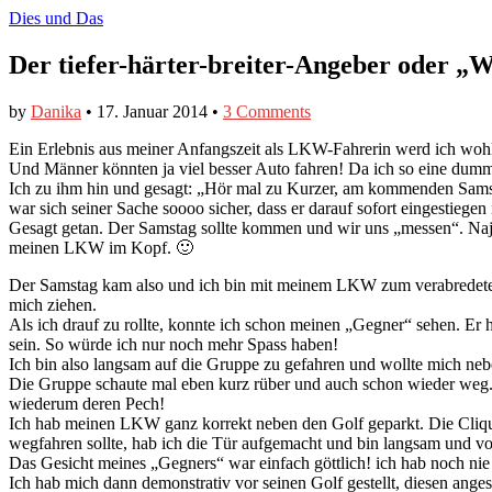
Dies und Das
Der tiefer-härter-breiter-Angeber oder „
by
Danika
•
17. Januar 2014
•
3 Comments
Ein Erlebnis aus meiner Anfangszeit als LKW-Fahrerin werd ich wohl 
Und Männer könnten ja viel besser Auto fahren! Da ich so eine dumme 
Ich zu ihm hin und gesagt: „Hör mal zu Kurzer, am kommenden Samsta
war sich seiner Sache soooo sicher, dass er darauf sofort eingestiegen i
Gesagt getan. Der Samstag sollte kommen und wir uns „messen“. Najaa
meinen LKW im Kopf. 🙂
Der Samstag kam also und ich bin mit meinem LKW zum verabredeten Tr
mich ziehen.
Als ich drauf zu rollte, konnte ich schon meinen „Gegner“ sehen. Er h
sein. So würde ich nur noch mehr Spass haben!
Ich bin also langsam auf die Gruppe zu gefahren und wollte mich neb
Die Gruppe schaute mal eben kurz rüber und auch schon wieder weg. 
wiederum deren Pech!
Ich hab meinen LKW ganz korrekt neben den Golf geparkt. Die Clique 
wegfahren sollte, hab ich die Tür aufgemacht und bin langsam und v
Das Gesicht meines „Gegners“ war einfach göttlich! ich hab noch nie
Ich hab mich dann demonstrativ vor seinen Golf gestellt, diesen an