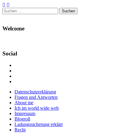
Suchen
nach:
Welcome
Social
Profil
von
Profil
Danikas
von
Profil
Blog
CrazyDevilDeli
von
Google+
auf
auf
devildeli
Main
Skip
Datenschutzerklärung
Facebook
Twitter
auf
to
Fragen und Antworten
anzeigen
anzeigen
Instagram
menu
content
About me
anzeigen
Ich im world wide web
Impressum
Blogroll
Ladungssicherung erklärt
Recht