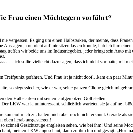
Wie Frau einen Möchtegern vorführt“
nie vergessen. Es ging um einen Halbstarken, der meinte, dass Frauen 
Aussagen ja nu nicht auf mir sitzen lassen konnte, hab ich ihm einen D
g treffen wir beide uns im Industriegebiet, jeder bringt sein Auto 
st.
aa….ich sollte vielleicht dazu sagen, dass ich nicht vor hatte, mit m
effpunkt gefahren. Und Frau ist ja nicht doof…kam ein paar Minuten s
atte, so siegessiecher, wie er war, seine ganzen Clique gleich mitgebra
en den Halbstarken mit seinem aufgemotzen Golf stellen.
Der LKW war ja uninteressant, schließlich warteten sie ja auf ne „blö
kam auf mich zu, hatten mich aber noch nicht erkannt. Gerade als sie
on oben herab ausgestiegen!
 so schnell Gesichtszüge entgleisen sehen, wie bei ihm! Und seine Möc
geschaut, meinen LKW angeschaut, dann zu ihm hin und gesagt: „Hör ma