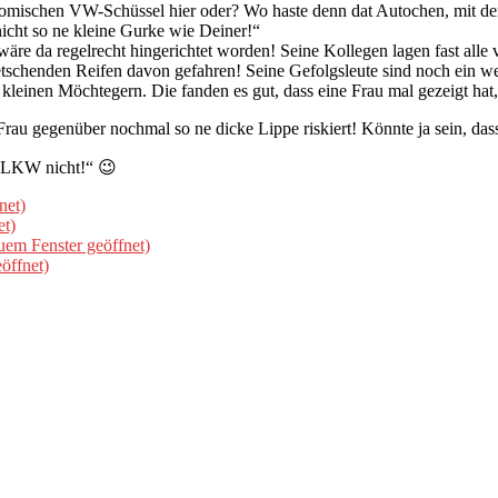
komischen VW-Schüssel hier oder? Wo haste denn dat Autochen, mit d
nicht so ne kleine Gurke wie Deiner!“
e da regelrecht hingerichtet worden! Seine Kollegen lagen fast alle
ietschenden Reifen davon gefahren! Seine Gefolgsleute sind noch ein 
leinen Möchtegern. Die fanden es gut, dass eine Frau mal gezeigt hat
rau gegenüber nochmal so ne dicke Lippe riskiert! Könnte ja sein, dass
m LKW nicht!“ 😉
net)
et)
uem Fenster geöffnet)
öffnet)