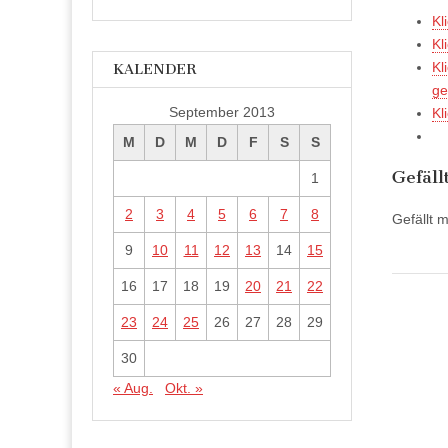
Kl
Kl
Kl
KALENDER
ge
September 2013
Kl
M
D
M
D
F
S
S
Gefäll
1
2
3
4
5
6
7
8
Gefällt m
9
10
11
12
13
14
15
16
17
18
19
20
21
22
23
24
25
26
27
28
29
30
« Aug.
Okt. »