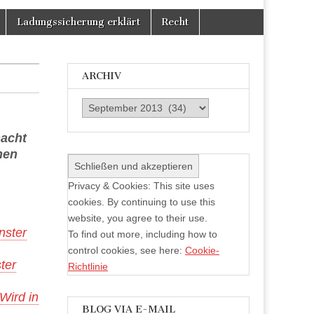
Facebook
Twitter
auf
anzeigen
anzeigen
Instagram
Ladungssicherung erklärt
Recht
anzeigen
ARCHIV
Archiv
macht
hen
Privacy & Cookies: This site uses
cookies. By continuing to use this
website, you agree to their use.
nster
To find out more, including how to
control cookies, see here:
Cookie-
ter
Richtlinie
Wird in
BLOG VIA E-MAIL