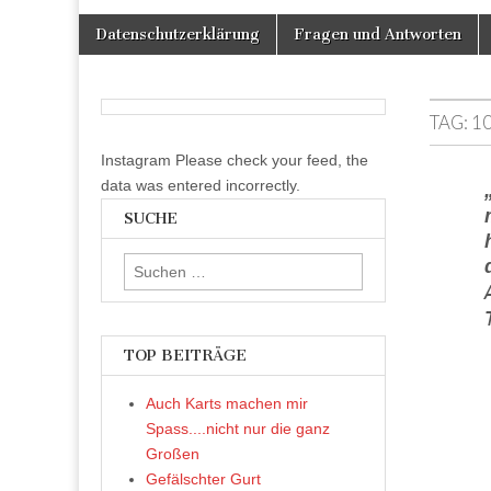
Skip
Main
Datenschutzerklärung
Fragen und Antworten
to
menu
content
TAG:
1
Instagram Please check your feed, the
data was entered incorrectly.
SUCHE
Suchen
nach:
TOP BEITRÄGE
Auch Karts machen mir
Spass....nicht nur die ganz
Großen
Gefälschter Gurt