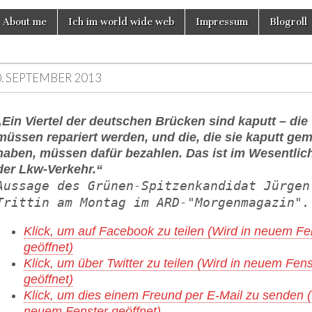
About me
Ich im world wide web
Impressum
Blogroll
0. SEPTEMBER 2013
„Ein Viertel der deutschen Brücken sind kaputt – die
müssen repariert werden, und die, die sie kaputt ge
haben, müssen dafür bezahlen. Das ist im Wesentlic
der Lkw-Verkehr.“
Aussage des Grünen-Spitzenkandidat Jürgen
Trittin am Montag im ARD-"Morgenmagazin".
Klick, um auf Facebook zu teilen (Wird in neuem Fe
geöffnet)
Klick, um über Twitter zu teilen (Wird in neuem Fens
geöffnet)
Klick, um dies einem Freund per E-Mail zu senden (
neuem Fenster geöffnet)