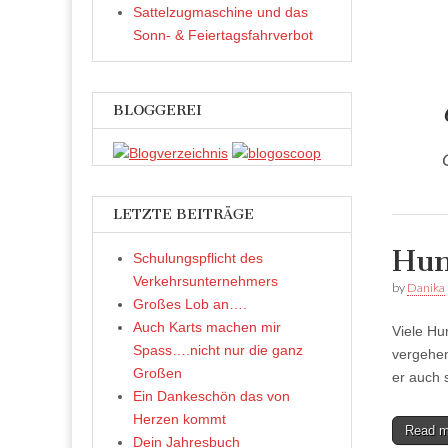
Sattelzugmaschine und das
Sonn- & Feiertagsfahrverbot
BLOGGEREI
LETZTE BEITRÄGE
Hun
Schulungspflicht des
Verkehrsunternehmers
by
Danika
Großes Lob an….
Auch Karts machen mir
Viele Hu
Spass….nicht nur die ganz
vergehen
Großen
er auch 
Ein Dankeschön das von
Herzen kommt
Read 
Dein Jahresbuch