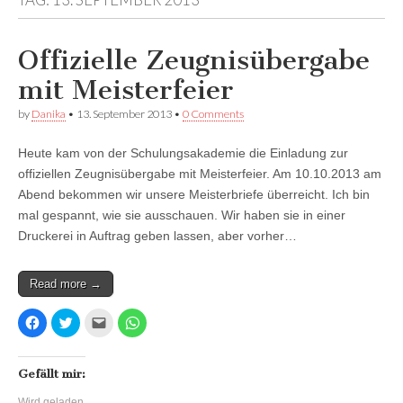
auf
Twitter
Instagram
Facebook
anzeigen
anzeigen
Offizielle Zeugnisübergabe
anzeigen
mit Meisterfeier
by
Danika
•
13. September 2013
•
0 Comments
Heute kam von der Schulungsakademie die Einladung zur
offiziellen Zeugnisübergabe mit Meisterfeier. Am 10.10.2013 am
Abend bekommen wir unsere Meisterbriefe überreicht. Ich bin
mal gespannt, wie sie ausschauen. Wir haben sie in einer
Druckerei in Auftrag geben lassen, aber vorher…
Read more →
K
K
K
K
l
l
l
l
i
i
i
i
c
c
c
c
k
k
k
k
,
,
,
e
Gefällt mir:
u
u
u
n
m
m
m
,
Wird geladen...