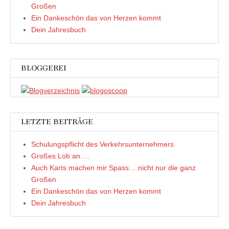
g
g
n
e
Großen
e
e
n
r
ö
ö
e
g
Ein Dankeschön das von Herzen kommt
f
f
u
e
Dein Jahresbuch
f
f
e
ö
n
n
m
f
e
e
F
f
t
t
e
n
)
)
n
e
s
t
t
)
BLOGGEREI
e
r
g
e
ö
f
f
n
LETZTE BEITRÄGE
e
t
)
Schulungspflicht des Verkehrsunternehmers
Großes Lob an….
Auch Karts machen mir Spass….nicht nur die ganz
Großen
Ein Dankeschön das von Herzen kommt
Dein Jahresbuch