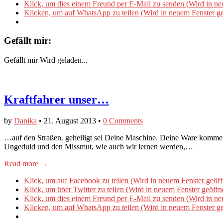
Klick, um dies einem Freund per E-Mail zu senden (Wird in ne
Klicken, um auf WhatsApp zu teilen (Wird in neuem Fenster ge
Gefällt mir:
Gefällt mir
Wird geladen...
Kraftfahrer unser…
by
Danika
•
21. August 2013
•
0 Comments
…auf den Straßen. geheiligt sei Deine Maschine. Deine Ware komme D
Ungeduld und den Missmut, wie auch wir lernen werden,…
Read more →
Klick, um auf Facebook zu teilen (Wird in neuem Fenster geöff
Klick, um über Twitter zu teilen (Wird in neuem Fenster geöffn
Klick, um dies einem Freund per E-Mail zu senden (Wird in ne
Klicken, um auf WhatsApp zu teilen (Wird in neuem Fenster ge