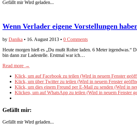
Gefällt mir
Wird geladen...
Wenn Verlader eigene Vorstellungen habe
by
Danika
•
16. August 2013
•
0 Comments
Heute morgen hieß es „Du mußt Rohre laden. 6 Meter irgendwas.“ Da
bin dann zur Ladestelle. Erstmal war ich…
Read more →
Klick, um auf Facebook zu teilen (Wird in neuem Fenster geöff
Klick, um über Twitter zu teilen (Wird in neuem Fenster geöffn
Klick, um dies einem Freund per E-Mail zu senden (Wird in ne
Klicken, um auf WhatsApp zu teilen (Wird in neuem Fenster ge
Gefällt mir:
Gefällt mir
Wird geladen...