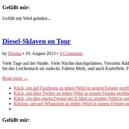
Gefällt mir:
Gefällt mir
Wird geladen...
Diesel-Sklaven on Tour
by
Danika
•
19. August 2013
•
0 Comments
Viele Tage auf der Straße. Viele Nächte durchgefahren. Vierzehn Räd
bis das Leichentuch sie zudeckt. Fahren Mehl, und auch Kartoffeln.
Read more →
Klick, um auf Facebook zu teilen (Wird in neuem Fenster geöff
Klick, um über Twitter zu teilen (Wird in neuem Fenster geöffn
Klick, um dies einem Freund per E-Mail zu senden (Wird in ne
Klicken, um auf WhatsApp zu teilen (Wird in neuem Fenster ge
Gefällt mir: