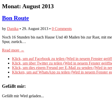
Monat:
August 2013
Bon Route
by
Danika
•
29. August 2013
•
0 Comments
Noch 16 Stunden bis nach Hause Und 40 Mailen bis zur Rast, mit mein
Spur, zurück…
Read more →
Klick, um auf Facebook zu teilen (Wird in neuem Fenster geöff
Klick, um über Twitter zu teilen (Wird in neuem Fenster geöffn
Klick, um dies einem Freund per E-Mail zu senden (Wird in ne
Klicken, um auf WhatsApp zu teilen (Wird in neuem Fenster ge
Gefällt mir:
Gefällt mir
Wird geladen...