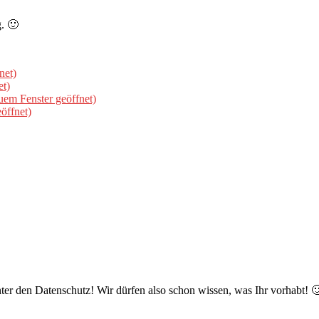
g. 🙂
net)
et)
uem Fenster geöffnet)
öffnet)
er den Datenschutz! Wir dürfen also schon wissen, was Ihr vorhabt! 