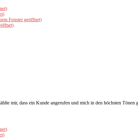
net)
et)
uem Fenster geöffnet)
öffnet)
hlte mir, dass ein Kunde angerufen und mich in den höchsten Tönen gelo
net)
et)