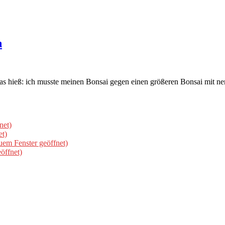
n
s hieß: ich musste meinen Bonsai gegen einen größeren Bonsai mit ne
net)
et)
uem Fenster geöffnet)
öffnet)