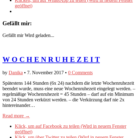
Klicken, um auf WhatsApp zu teilen (Wird in neuem Fenster
geöffnet)
Gefällt mir:
Gefällt mir
Wird geladen...
W O C H E N R U H E Z E I T
by
Danika
•
7. November 2017
•
0 Comments
Spätestens 144 Stunden (6x 24) nachdem die letzte Wochenruhezeit
beendet wurde, muss eine neue Wochenruhezeit eingelegt werden. –
regelmäßige Wochenruhezeit = 45 Stunden – darf auf ein Minimum
von 24 Stunden verkürzt werden. – die Verkürzung darf nie 2x
hintereinander…
Read more →
Klick, um auf Facebook zu teilen (Wird in neuem Fenster
geöffnet)
Klick, um über Twitter zu teilen (Wird in neuem Fenster