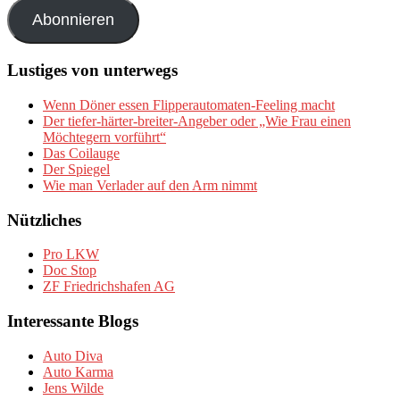
Adresse
Abonnieren
Lustiges von unterwegs
Wenn Döner essen Flipperautomaten-Feeling macht
Der tiefer-härter-breiter-Angeber oder „Wie Frau einen
Möchtegern vorführt“
Das Coilauge
Der Spiegel
Wie man Verlader auf den Arm nimmt
Nützliches
Pro LKW
Doc Stop
ZF Friedrichshafen AG
Interessante Blogs
Auto Diva
Auto Karma
Jens Wilde