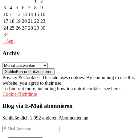
1
2
3
4
5
6
7
8
9
10
11
12
13
14
15
16
17
18
19
20
21
22
23
24
25
26
27
28
29
30
31
« Sep.
Archiv
Archiv
Privacy & Cookies: This site uses cookies. By continuing to use this
website, you agree to their use.
To find out more, including how to control cookies, see here:
Cookie-Richtlinie
Blog via E-Mail abonnieren
Schließe dich 1.992 anderen Abonnenten an
E-
Mail-