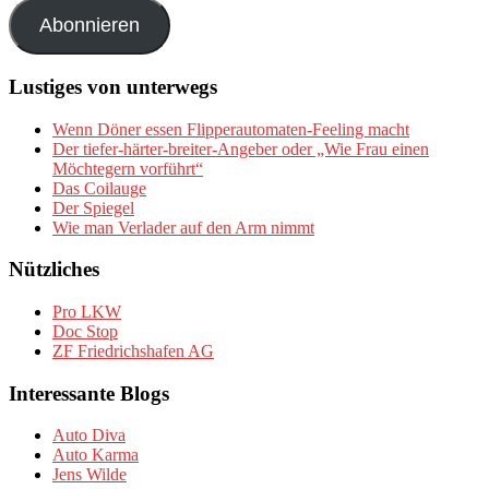
Adresse
Abonnieren
Lustiges von unterwegs
Wenn Döner essen Flipperautomaten-Feeling macht
Der tiefer-härter-breiter-Angeber oder „Wie Frau einen
Möchtegern vorführt“
Das Coilauge
Der Spiegel
Wie man Verlader auf den Arm nimmt
Nützliches
Pro LKW
Doc Stop
ZF Friedrichshafen AG
Interessante Blogs
Auto Diva
Auto Karma
Jens Wilde