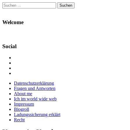
Suchen
nach:
Welcome
Social
Profil
von
Profil
Danikas
von
Profil
Blog
CrazyDevilDeli
von
Google+
auf
auf
devildeli
Main
Skip
Datenschutzerklärung
Facebook
Twitter
auf
to
Fragen und Antworten
anzeigen
anzeigen
Instagram
menu
content
About me
anzeigen
Ich im world wide web
Impressum
Blogroll
Ladungssicherung erklärt
Recht