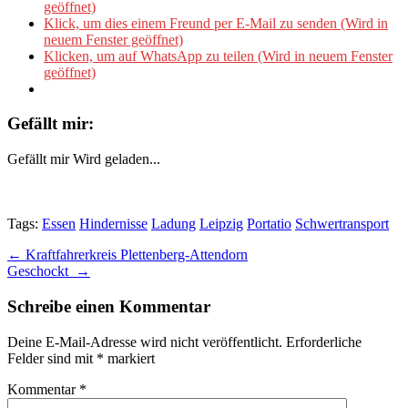
geöffnet)
Klick, um dies einem Freund per E-Mail zu senden (Wird in
neuem Fenster geöffnet)
Klicken, um auf WhatsApp zu teilen (Wird in neuem Fenster
geöffnet)
Gefällt mir:
Gefällt mir
Wird geladen...
Tags:
Essen
Hindernisse
Ladung
Leipzig
Portatio
Schwertransport
Post
← Kraftfahrerkreis Plettenberg-Attendorn
Geschockt →
navigation
Schreibe einen Kommentar
Deine E-Mail-Adresse wird nicht veröffentlicht.
Erforderliche
Felder sind mit
*
markiert
Kommentar
*