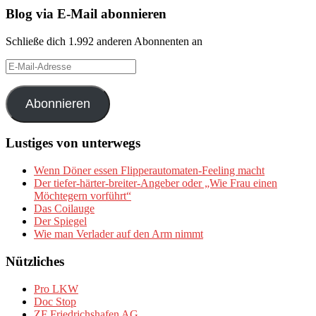
Blog via E-Mail abonnieren
Schließe dich 1.992 anderen Abonnenten an
E-
Mail-
Adresse
Abonnieren
Lustiges von unterwegs
Wenn Döner essen Flipperautomaten-Feeling macht
Der tiefer-härter-breiter-Angeber oder „Wie Frau einen
Möchtegern vorführt“
Das Coilauge
Der Spiegel
Wie man Verlader auf den Arm nimmt
Nützliches
Pro LKW
Doc Stop
ZF Friedrichshafen AG