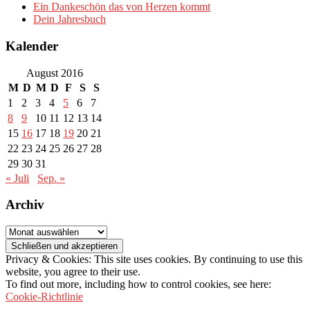
Ein Dankeschön das von Herzen kommt
Dein Jahresbuch
Kalender
August 2016
M
D
M
D
F
S
S
1
2
3
4
5
6
7
8
9
10
11
12
13
14
15
16
17
18
19
20
21
22
23
24
25
26
27
28
29
30
31
« Juli
Sep. »
Archiv
Archiv
Privacy & Cookies: This site uses cookies. By continuing to use this
website, you agree to their use.
To find out more, including how to control cookies, see here:
Cookie-Richtlinie