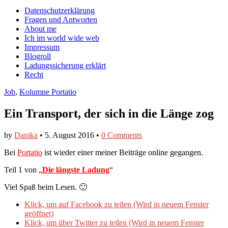
auf
auf
devildeli
Main
Skip
Datenschutzerklärung
Facebook
Twitter
auf
to
Fragen und Antworten
anzeigen
anzeigen
Instagram
menu
content
About me
anzeigen
Ich im world wide web
Impressum
Blogroll
Ladungssicherung erklärt
Recht
Job
,
Kolumne Portatio
Ein Transport, der sich in die Länge zog
by
Danika
•
5. August 2016
•
0 Comments
Bei
Portatio
ist wieder einer meiner Beiträge online gegangen.
Teil 1 von „
Die längste Ladung
“
Viel Spaß beim Lesen. 🙂
Klick, um auf Facebook zu teilen (Wird in neuem Fenster
geöffnet)
Klick, um über Twitter zu teilen (Wird in neuem Fenster