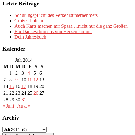
Letzte Beiträge
Schulungspflicht des Verkehrsunternehmers
Großes Lob an….
Auch Karts machen mir Spass….nicht nur die ganz Großen
Ein Dankeschön das von Herzen kommt
Dein Jahresbuch
Kalender
Juli 2014
M
D
M
D
F
S
S
1
2
3
4
5
6
7
8
9
10
11
12
13
14
15
16
17
18
19
20
21
22
23
24
25
26
27
28
29
30
31
« Juni
Aug. »
Archiv
Archiv