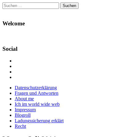
Suchen
nach:
Welcome
Social
Profil
von
Profil
Danikas
von
Profil
Blog
CrazyDevilDeli
von
Google+
auf
auf
devildeli
Main
Skip
Datenschutzerklärung
Facebook
Twitter
auf
to
Fragen und Antworten
anzeigen
anzeigen
Instagram
menu
content
About me
anzeigen
Ich im world wide web
Impressum
Blogroll
Ladungssicherung erklärt
Recht