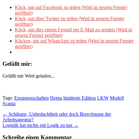
Klick, um auf Facebook zu teilen (Wird in neuem Fenster
geöffnet)
Klick, um über Twitter zu teilen (Wird in neuem Fenster
geöffnet)
Klick, um dies einem Freund per E-Mail zu senden (Wird in
neuem Fenster geöffnet)
Klicken, um auf WhatsApp zu teilen (Wird in neuem Fenster
geöffnet)
Gefällt mir:
Gefällt mir
Wird geladen...
Tags:
Errungenschaften
Herpa
limitierte Edition
LKW
Modell
Scania
Post
← Schikane, Unbedachtheit oder doch Berechnung der
Arbeitsagentur?
navigation
Logistik hat nichts mit Logik zu tun →
Schreibe einen Kommentar