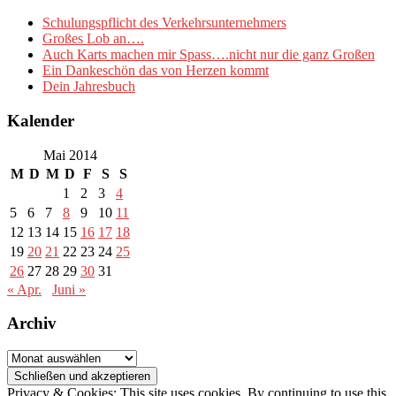
Schulungspflicht des Verkehrsunternehmers
Großes Lob an….
Auch Karts machen mir Spass….nicht nur die ganz Großen
Ein Dankeschön das von Herzen kommt
Dein Jahresbuch
Kalender
Mai 2014
M
D
M
D
F
S
S
1
2
3
4
5
6
7
8
9
10
11
12
13
14
15
16
17
18
19
20
21
22
23
24
25
26
27
28
29
30
31
« Apr.
Juni »
Archiv
Archiv
Privacy & Cookies: This site uses cookies. By continuing to use this