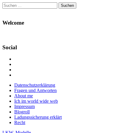
Suchen
nach:
Welcome
Social
Profil
von
Profil
Danikas
von
Profil
Blog
CrazyDevilDeli
von
Google+
auf
auf
devildeli
Main
Skip
Datenschutzerklärung
Facebook
Twitter
auf
to
Fragen und Antworten
anzeigen
anzeigen
Instagram
menu
content
About me
anzeigen
Ich im world wide web
Impressum
Blogroll
Ladungssicherung erklärt
Recht
LKW
,
Modelle