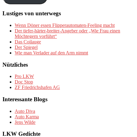
Lustiges von unterwegs
Wenn Döner essen Flipperautomaten-Feeling macht
Der tiefer-härter-breiter-Angeber oder „Wie Frau einen
Möchtegern vorführt“
Das Coilauge
Der Spiegel
Wie man Verlader auf den Arm nimmt
Nützliches
Pro LKW
Doc Stop
ZF Friedrichshafen AG
Interessante Blogs
Auto Diva
Auto Karma
Jens Wilde
LKW Gedichte