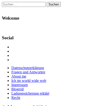
Suchen
nach:
Welcome
Social
Profil
von
Profil
Danikas
von
Profil
Blog
CrazyDevilDeli
von
Google+
auf
auf
devildeli
Main
Skip
Datenschutzerklärung
Facebook
Twitter
auf
to
Fragen und Antworten
anzeigen
anzeigen
Instagram
menu
content
About me
anzeigen
Ich im world wide web
Impressum
Blogroll
Ladungssicherung erklärt
Recht