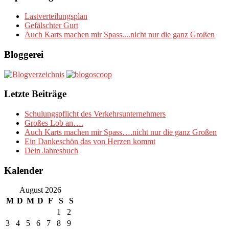
Lastverteilungsplan
Gefälschter Gurt
Auch Karts machen mir Spass....nicht nur die ganz Großen
Bloggerei
Letzte Beiträge
Schulungspflicht des Verkehrsunternehmers
Großes Lob an….
Auch Karts machen mir Spass….nicht nur die ganz Großen
Ein Dankeschön das von Herzen kommt
Dein Jahresbuch
Kalender
August 2026
M
D
M
D
F
S
S
1
2
3
4
5
6
7
8
9