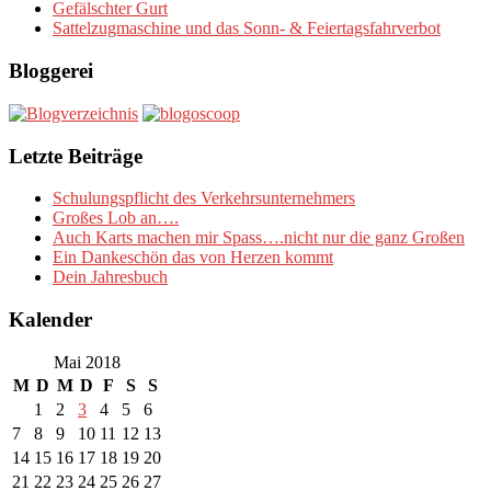
Gefälschter Gurt
Sattelzugmaschine und das Sonn- & Feiertagsfahrverbot
Bloggerei
Letzte Beiträge
Schulungspflicht des Verkehrsunternehmers
Großes Lob an….
Auch Karts machen mir Spass….nicht nur die ganz Großen
Ein Dankeschön das von Herzen kommt
Dein Jahresbuch
Kalender
Mai 2018
M
D
M
D
F
S
S
1
2
3
4
5
6
7
8
9
10
11
12
13
14
15
16
17
18
19
20
21
22
23
24
25
26
27