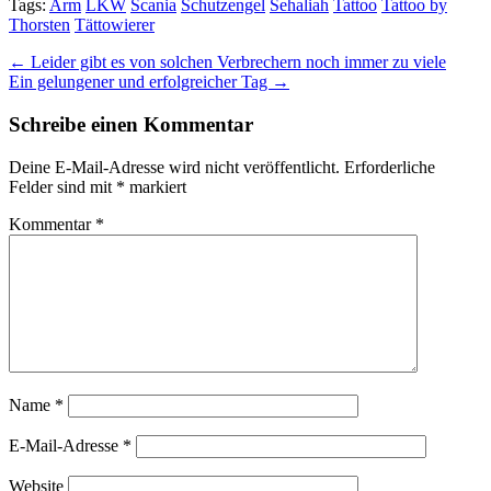
Tags:
Arm
LKW
Scania
Schutzengel
Sehaliah
Tattoo
Tattoo by
Thorsten
Tättowierer
Post
← Leider gibt es von solchen Verbrechern noch immer zu viele
Ein gelungener und erfolgreicher Tag →
navigation
Schreibe einen Kommentar
Deine E-Mail-Adresse wird nicht veröffentlicht.
Erforderliche
Felder sind mit
*
markiert
Kommentar
*
Name
*
E-Mail-Adresse
*
Website