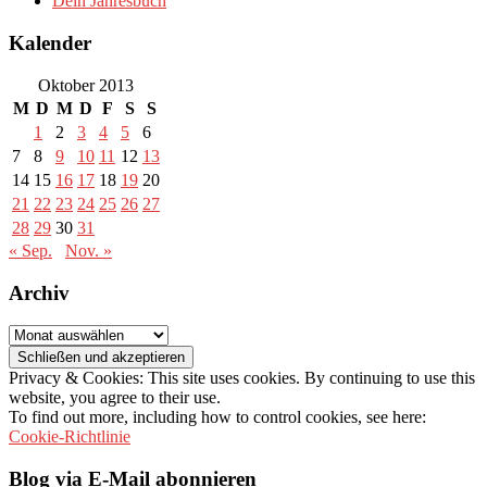
Dein Jahresbuch
Kalender
Oktober 2013
M
D
M
D
F
S
S
1
2
3
4
5
6
7
8
9
10
11
12
13
14
15
16
17
18
19
20
21
22
23
24
25
26
27
28
29
30
31
« Sep.
Nov. »
Archiv
Archiv
Privacy & Cookies: This site uses cookies. By continuing to use this
website, you agree to their use.
To find out more, including how to control cookies, see here:
Cookie-Richtlinie
Blog via E-Mail abonnieren