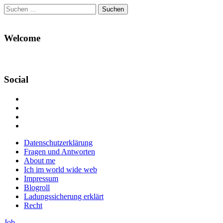
Suchen
nach:
Welcome
Social
Profil
von
Profil
Danikas
von
Profil
Blog
CrazyDevilDeli
von
Google+
auf
auf
devildeli
Main
Skip
Datenschutzerklärung
Facebook
Twitter
auf
to
Fragen und Antworten
anzeigen
anzeigen
Instagram
menu
content
About me
anzeigen
Ich im world wide web
Impressum
Blogroll
Ladungssicherung erklärt
Recht
Job