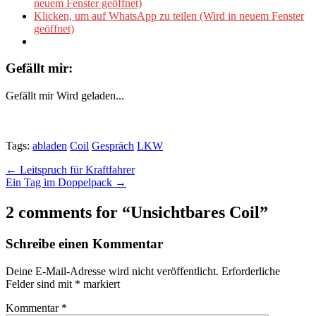
neuem Fenster geöffnet)
Klicken, um auf WhatsApp zu teilen (Wird in neuem Fenster
geöffnet)
Gefällt mir:
Gefällt mir
Wird geladen...
Tags:
abladen
Coil
Gespräch
LKW
Post
← Leitspruch für Kraftfahrer
Ein Tag im Doppelpack →
navigation
2 comments for “
Unsichtbares Coil
”
Schreibe einen Kommentar
Deine E-Mail-Adresse wird nicht veröffentlicht.
Erforderliche
Felder sind mit
*
markiert
Kommentar
*