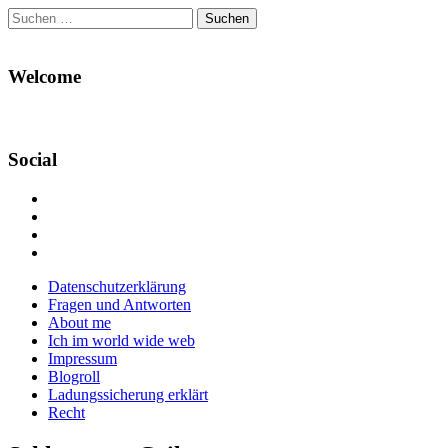
Suchen
nach:
Welcome
Social
Profil
von
Profil
Danikas
von
Profil
Blog
CrazyDevilDeli
von
Google+
auf
auf
devildeli
Main
Skip
Datenschutzerklärung
Facebook
Twitter
auf
to
Fragen und Antworten
anzeigen
anzeigen
Instagram
menu
content
About me
anzeigen
Ich im world wide web
Impressum
Blogroll
Ladungssicherung erklärt
Recht