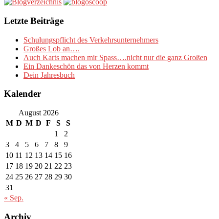
Letzte Beiträge
Schulungspflicht des Verkehrsunternehmers
Großes Lob an….
Auch Karts machen mir Spass….nicht nur die ganz Großen
Ein Dankeschön das von Herzen kommt
Dein Jahresbuch
Kalender
August 2026
M
D
M
D
F
S
S
1
2
3
4
5
6
7
8
9
10
11
12
13
14
15
16
17
18
19
20
21
22
23
24
25
26
27
28
29
30
31
« Sep.
Archiv