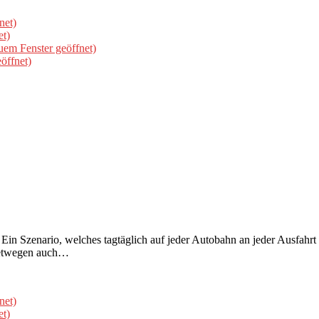
net)
et)
uem Fenster geöffnet)
öffnet)
Ein Szenario, welches tagtäglich auf jeder Autobahn an jeder Ausfahr
netwegen auch…
net)
et)