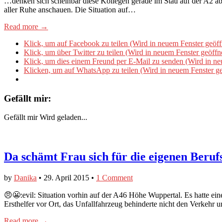
…denken sich scheinbar diese Kollegen gerade im Stau auf der A2 ab
aller Ruhe anschauen. Die Situation auf…
Read more →
Klick, um auf Facebook zu teilen (Wird in neuem Fenster geöff
Klick, um über Twitter zu teilen (Wird in neuem Fenster geöffn
Klick, um dies einem Freund per E-Mail zu senden (Wird in ne
Klicken, um auf WhatsApp zu teilen (Wird in neuem Fenster ge
Gefällt mir:
Gefällt mir
Wird geladen...
Da schämt Frau sich für die eigenen Berufs
by
Danika
•
29. April 2015
•
1 Comment
😠😬:evil: Situation vorhin auf der A46 Höhe Wuppertal. Es hatte ei
Ersthelfer vor Ort, das Unfallfahrzeug behinderte nicht den Verkehr 
Read more →