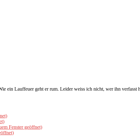
Wie ein Lauffeuer geht er rum. Leider weiss ich nicht, wer ihn verfass
net)
et)
uem Fenster geöffnet)
öffnet)