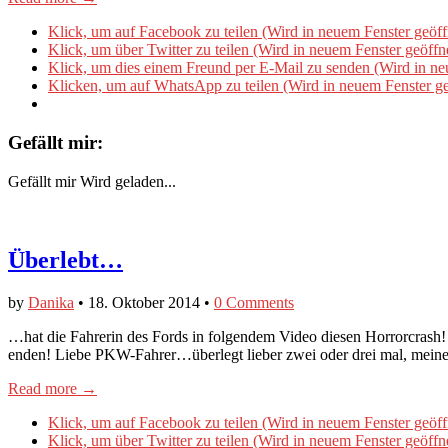
Klick, um auf Facebook zu teilen (Wird in neuem Fenster geöff
Klick, um über Twitter zu teilen (Wird in neuem Fenster geöffn
Klick, um dies einem Freund per E-Mail zu senden (Wird in ne
Klicken, um auf WhatsApp zu teilen (Wird in neuem Fenster ge
Gefällt mir:
Gefällt mir
Wird geladen...
Überlebt…
by
Danika
•
18. Oktober 2014
•
0 Comments
…hat die Fahrerin des Fords in folgendem Video diesen Horrorcrash! 
enden! Liebe PKW-Fahrer…überlegt lieber zwei oder drei mal, mei
Read more →
Klick, um auf Facebook zu teilen (Wird in neuem Fenster geöff
Klick, um über Twitter zu teilen (Wird in neuem Fenster geöffn