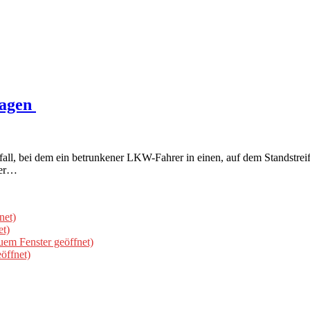
sagen
ll, bei dem ein betrunkener LKW-Fahrer in einen, auf dem Standstreif
wer…
net)
et)
uem Fenster geöffnet)
öffnet)