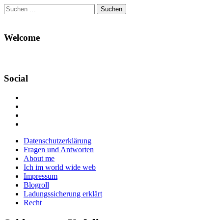
Suchen
nach:
Welcome
Social
Profil
von
Profil
Danikas
von
Profil
Blog
CrazyDevilDeli
von
Google+
auf
auf
devildeli
Main
Skip
Datenschutzerklärung
Facebook
Twitter
auf
to
Fragen und Antworten
anzeigen
anzeigen
Instagram
menu
content
About me
anzeigen
Ich im world wide web
Impressum
Blogroll
Ladungssicherung erklärt
Recht