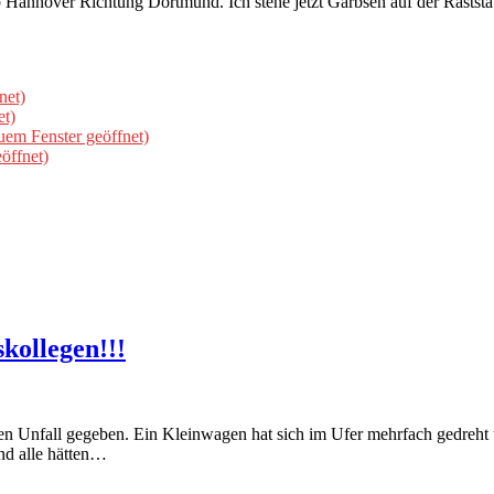
 Hannover Richtung Dortmund. Ich stehe jetzt Garbsen auf der Rastst
net)
et)
uem Fenster geöffnet)
öffnet)
kollegen!!!
nen Unfall gegeben. Ein Kleinwagen hat sich im Ufer mehrfach gedreht
und alle hätten…