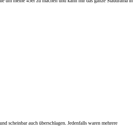
ätte um meine 45er zu machen und kann mir das ganze Staudrama in
 und scheinbar auch überschlagen. Jedenfalls waren mehrere