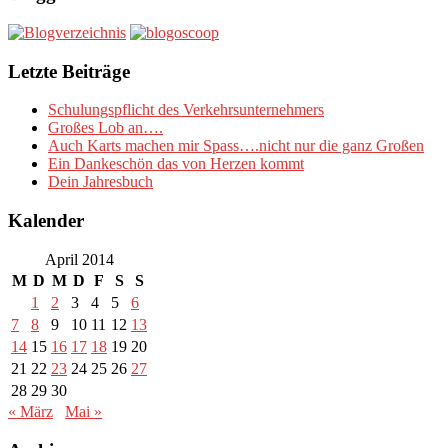
Letzte Beiträge
Schulungspflicht des Verkehrsunternehmers
Großes Lob an….
Auch Karts machen mir Spass….nicht nur die ganz Großen
Ein Dankeschön das von Herzen kommt
Dein Jahresbuch
Kalender
April 2014
M
D
M
D
F
S
S
1
2
3
4
5
6
7
8
9
10
11
12
13
14
15
16
17
18
19
20
21
22
23
24
25
26
27
28
29
30
« März
Mai »