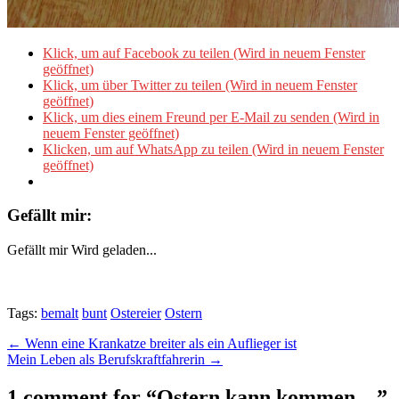
Klick, um auf Facebook zu teilen (Wird in neuem Fenster
geöffnet)
Klick, um über Twitter zu teilen (Wird in neuem Fenster
geöffnet)
Klick, um dies einem Freund per E-Mail zu senden (Wird in
neuem Fenster geöffnet)
Klicken, um auf WhatsApp zu teilen (Wird in neuem Fenster
geöffnet)
Gefällt mir:
Gefällt mir
Wird geladen...
Tags:
bemalt
bunt
Ostereier
Ostern
Post
← Wenn eine Krankatze breiter als ein Auflieger ist
Mein Leben als Berufskraftfahrerin →
navigation
1 comment for “
Ostern kann kommen…
”