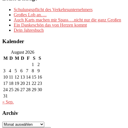
Schulungspflicht des Verkehrsunternehmers
Großes Lob an….
Auch Karts machen mir Spass….nicht nur die ganz Großen
Ein Dankeschön das von Herzen kommt
Dein Jahresbuch
Kalender
August 2026
M
D
M
D
F
S
S
1
2
3
4
5
6
7
8
9
10
11
12
13
14
15
16
17
18
19
20
21
22
23
24
25
26
27
28
29
30
31
« Sep.
Archiv
Archiv