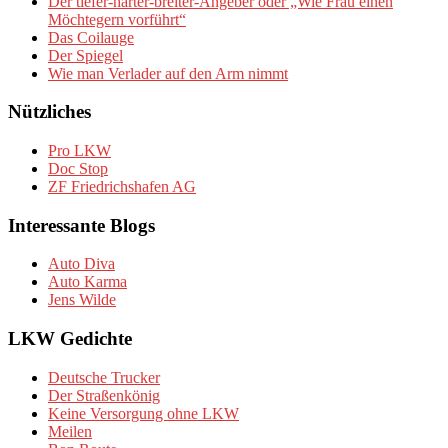
Der tiefer-härter-breiter-Angeber oder „Wie Frau einen
Möchtegern vorführt“
Das Coilauge
Der Spiegel
Wie man Verlader auf den Arm nimmt
Nützliches
Pro LKW
Doc Stop
ZF Friedrichshafen AG
Interessante Blogs
Auto Diva
Auto Karma
Jens Wilde
LKW Gedichte
Deutsche Trucker
Der Straßenkönig
Keine Versorgung ohne LKW
Meilen