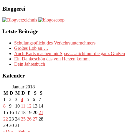
Bloggerei
Letzte Beiträge
Schulungspflicht des Verkehrsunternehmers
Großes Lob an….
Auch Karts machen mir Spass….nicht nur die ganz Großen
Ein Dankeschön das von Herzen kommt
Dein Jahresbuch
Kalender
Januar 2018
M
D
M
D
F
S
S
1
2
3
4
5
6
7
8
9
10
11
12
13
14
15
16
17
18
19
20
21
22
23
24
25
26
27
28
29
30
31
« Dez.
Feb. »