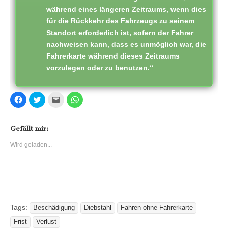
während eines längeren Zeitraums, wenn dies
für die Rückkehr des Fahrzeugs zu seinem
Standort erforderlich ist, sofern der Fahrer
nachweisen kann, dass es unmöglich war, die
Fahrerkarte während dieses Zeitraums
vorzulegen oder zu benutzen.“
K
K
K
K
l
l
l
l
i
i
i
i
c
c
c
c
k
k
k
k
,
,
,
e
Gefällt mir:
u
u
u
n
m
m
m
,
Wird geladen...
a
ü
d
u
u
b
i
m
f
e
e
a
F
r
s
u
a
T
e
f
c
w
i
W
e
i
n
h
b
t
e
a
o
t
m
t
o
e
F
s
Tags:
k
r
r
A
Beschädigung
Diebstahl
Fahren ohne Fahrerkarte
z
z
e
p
u
u
u
p
Frist
Verlust
t
t
n
z