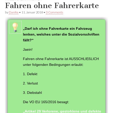
Facebook
anzeigen
anzeigen
Fahren ohne Fahrerkarte
anzeigen
by
Danika
•
11. Januar 2018
•
0 Comments
„Darf ich ohne Fahrerkarte ein Fahrzeug
lenken, welches unter die Sozialvorschriften
fällt?“
Jaein!
Fahren ohne Fahrerkarte ist AUSSCHLIEßLICH
unter folgenden Bedingungen erlaubt:
1. Defekt
2. Verlust
3. Diebstahl
Die VO EU 165/2016 besagt:
„Artikel 29 Verlorene, gestohlene und defekte