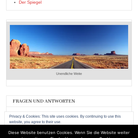
Der Spiegel
Unendliche Weite
FRAGEN UND ANTWORTEN
Fragen und Antworten
Privacy & Cookies: This site uses cookies. By continuing to use this
website, you agree to their use.
To find out more, including how to control cookies, see here:
Cookie-
Diese Website benutzen Cookies. Wenn Sie die Website weiter
Richtlinie