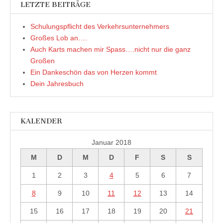
LETZTE BEITRÄGE
Schulungspflicht des Verkehrsunternehmers
Großes Lob an….
Auch Karts machen mir Spass….nicht nur die ganz
Großen
Ein Dankeschön das von Herzen kommt
Dein Jahresbuch
KALENDER
Januar 2018
M
D
M
D
F
S
S
1
2
3
4
5
6
7
8
9
10
11
12
13
14
15
16
17
18
19
20
21