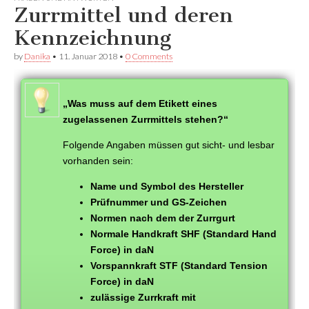
Facebook
anzeigen
anzeigen
Zurrmittel und deren
anzeigen
Kennzeichnung
by
Danika
•
11. Januar 2018
•
0 Comments
„Was muss auf dem Etikett eines
zugelassenen Zurrmittels stehen?“
Folgende Angaben müssen gut sicht- und lesbar
vorhanden sein:
Name und Symbol des Hersteller
Prüfnummer und GS-Zeichen
Normen nach dem der Zurrgurt
Normale Handkraft SHF (Standard Hand
Force) in daN
Vorspannkraft STF (Standard Tension
Force) in daN
zulässige Zurrkraft mit