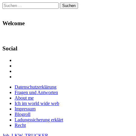
Suchen
nach:
Welcome
Social
Profil
von
Profil
Danikas
von
Profil
Blog
CrazyDevilDeli
von
Google+
auf
auf
devildeli
Main
Skip
Datenschutzerklärung
Facebook
Twitter
auf
to
Fragen und Antworten
anzeigen
anzeigen
Instagram
menu
content
About me
anzeigen
Ich im world wide web
Impressum
Blogroll
Ladungssicherung erklärt
Recht
Job
,
LKW
,
TRUCKER