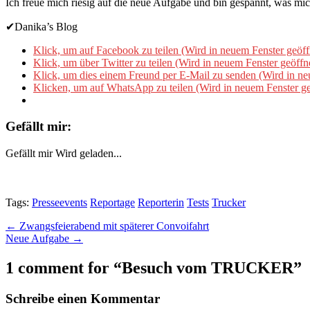
Ich freue mich riesig auf die neue Aufgabe und bin gespannt, was mich
✔Danika’s Blog
Klick, um auf Facebook zu teilen (Wird in neuem Fenster geöff
Klick, um über Twitter zu teilen (Wird in neuem Fenster geöffn
Klick, um dies einem Freund per E-Mail zu senden (Wird in ne
Klicken, um auf WhatsApp zu teilen (Wird in neuem Fenster ge
Gefällt mir:
Gefällt mir
Wird geladen...
Tags:
Presseevents
Reportage
Reporterin
Tests
Trucker
Post
← Zwangsfeierabend mit späterer Convoifahrt
Neue Aufgabe →
navigation
1 comment for “
Besuch vom TRUCKER
”
Schreibe einen Kommentar