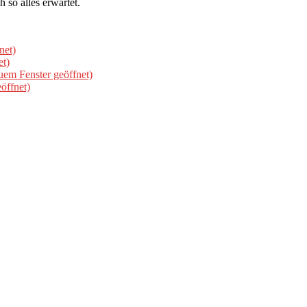
 so alles erwartet.
net)
et)
uem Fenster geöffnet)
öffnet)