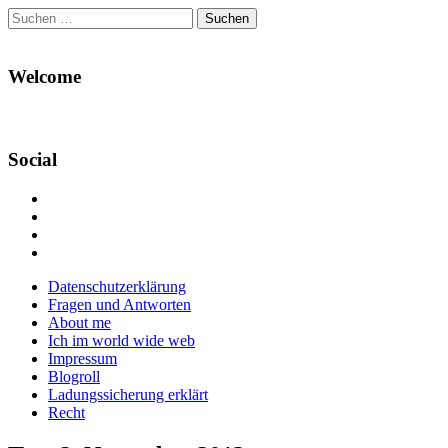
Suchen
nach:
Welcome
Social
Profil
von
Profil
Danikas
von
Profil
Blog
CrazyDevilDeli
von
Google+
auf
auf
devildeli
Main
Skip
Datenschutzerklärung
Facebook
Twitter
auf
to
Fragen und Antworten
anzeigen
anzeigen
Instagram
menu
content
About me
anzeigen
Ich im world wide web
Impressum
Blogroll
Ladungssicherung erklärt
Recht