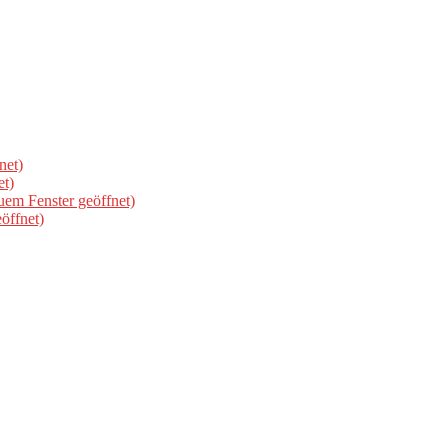
net)
et)
uem Fenster geöffnet)
öffnet)