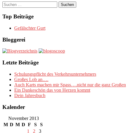
Suchen
nach:
Top Beiträge
Gefälschter Gurt
Bloggerei
Letzte Beiträge
Schulungspflicht des Verkehrsunternehmers
Großes Lob an….
Auch Karts machen mir Spass….nicht nur die ganz Großen
Ein Dankeschön das von Herzen kommt
Dein Jahresbuch
Kalender
November 2013
M
D
M
D
F
S
S
1
2
3