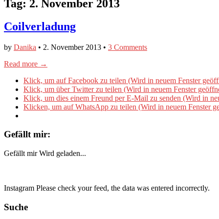
Tag:
2. November 2013
Coilverladung
by
Danika
•
2. November 2013
•
3 Comments
Read more →
Klick, um auf Facebook zu teilen (Wird in neuem Fenster geöff
Klick, um über Twitter zu teilen (Wird in neuem Fenster geöffn
Klick, um dies einem Freund per E-Mail zu senden (Wird in ne
Klicken, um auf WhatsApp zu teilen (Wird in neuem Fenster ge
Gefällt mir:
Gefällt mir
Wird geladen...
Instagram Please check your feed, the data was entered incorrectly.
Suche