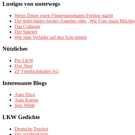
Lustiges von unterwegs
Wenn Döner essen Flipperautomaten-Feeling macht
Der tiefer-härter-breiter-Angeber oder „Wie Frau einen Möchte
Das Coilauge
Der Spiegel
Wie man Verlader auf den Arm nimmt
Nützliches
Pro LKW
Doc Stop
ZF Friedrichshafen AG
Interessante Blogs
Auto Diva
Auto Karma
Jens Wilde
LKW Gedichte
Deutsche Trucker
Der Straßenkönig