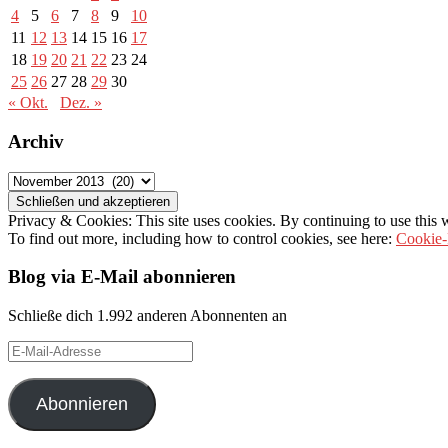
4
5
6
7
8
9
10
11
12
13
14
15
16
17
18
19
20
21
22
23
24
25
26
27
28
29
30
« Okt.
Dez. »
Archiv
Archiv
Privacy & Cookies: This site uses cookies. By continuing to use this w
To find out more, including how to control cookies, see here:
Cookie-
Blog via E-Mail abonnieren
Schließe dich 1.992 anderen Abonnenten an
E-
Mail-
Adresse
Abonnieren