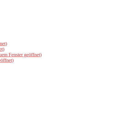
net)
et)
uem Fenster geöffnet)
öffnet)