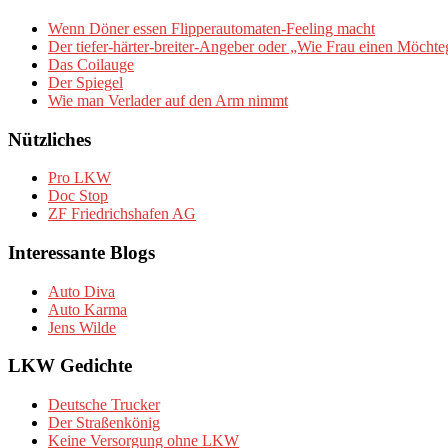
Wenn Döner essen Flipperautomaten-Feeling macht
Der tiefer-härter-breiter-Angeber oder „Wie Frau einen Möchte
Das Coilauge
Der Spiegel
Wie man Verlader auf den Arm nimmt
Nützliches
Pro LKW
Doc Stop
ZF Friedrichshafen AG
Interessante Blogs
Auto Diva
Auto Karma
Jens Wilde
LKW Gedichte
Deutsche Trucker
Der Straßenkönig
Keine Versorgung ohne LKW