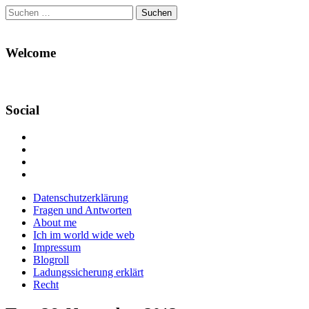
Suchen
nach:
Welcome
Social
Profil
von
Profil
Danikas
von
Profil
Blog
CrazyDevilDeli
von
Google+
auf
auf
devildeli
Main
Skip
Datenschutzerklärung
Facebook
Twitter
auf
to
Fragen und Antworten
anzeigen
anzeigen
Instagram
menu
content
About me
anzeigen
Ich im world wide web
Impressum
Blogroll
Ladungssicherung erklärt
Recht