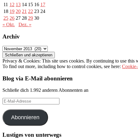
11
12
13
14
15
16
17
18
19
20
21
22
23
24
25
26
27
28
29
30
« Okt.
Dez. »
Archiv
Archiv
Privacy & Cookies: This site uses cookies. By continuing to use this w
To find out more, including how to control cookies, see here:
Cookie-
Blog via E-Mail abonnieren
Schließe dich 1.992 anderen Abonnenten an
E-
Mail-
Adresse
Abonnieren
Lustiges von unterwegs