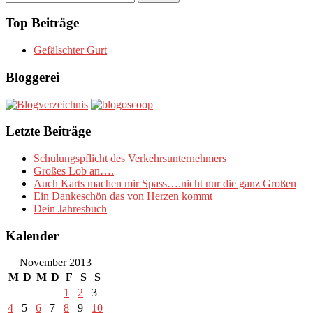
nach:
Top Beiträge
Gefälschter Gurt
Bloggerei
Letzte Beiträge
Schulungspflicht des Verkehrsunternehmers
Großes Lob an….
Auch Karts machen mir Spass….nicht nur die ganz Großen
Ein Dankeschön das von Herzen kommt
Dein Jahresbuch
Kalender
November 2013
M
D
M
D
F
S
S
1
2
3
4
5
6
7
8
9
10