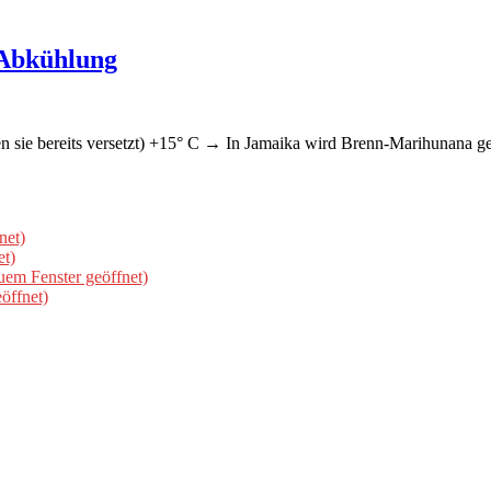
 Abkühlung
ben sie bereits versetzt) +15° C → In Jamaika wird Brenn-Marihunana 
net)
et)
uem Fenster geöffnet)
öffnet)