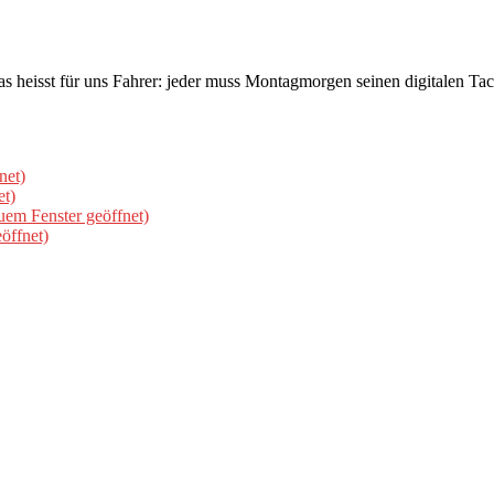
eisst für uns Fahrer: jeder muss Montagmorgen seinen digitalen Tach
net)
et)
uem Fenster geöffnet)
öffnet)