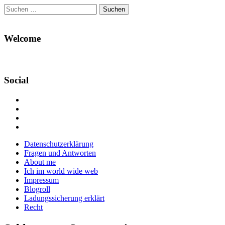
Suchen
nach:
Welcome
Social
Profil
von
Profil
Danikas
von
Profil
Blog
CrazyDevilDeli
von
Google+
auf
auf
devildeli
Main
Skip
Datenschutzerklärung
Facebook
Twitter
auf
to
Fragen und Antworten
anzeigen
anzeigen
Instagram
menu
content
About me
anzeigen
Ich im world wide web
Impressum
Blogroll
Ladungssicherung erklärt
Recht