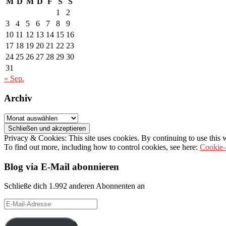
M
D
M
D
F
S
S
1
2
3
4
5
6
7
8
9
10
11
12
13
14
15
16
17
18
19
20
21
22
23
24
25
26
27
28
29
30
31
« Sep.
Archiv
Archiv
Privacy & Cookies: This site uses cookies. By continuing to use this w
To find out more, including how to control cookies, see here:
Cookie-
Blog via E-Mail abonnieren
Schließe dich 1.992 anderen Abonnenten an
E-
Mail-
Adresse