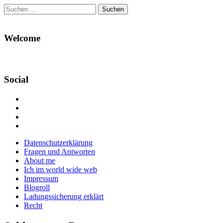
Suchen
nach:
Welcome
Social
Profil
von
Profil
Danikas
von
Profil
Blog
CrazyDevilDeli
von
Google+
auf
auf
devildeli
Main
Skip
Datenschutzerklärung
Facebook
Twitter
auf
to
Fragen und Antworten
anzeigen
anzeigen
Instagram
menu
content
About me
anzeigen
Ich im world wide web
Impressum
Blogroll
Ladungssicherung erklärt
Recht