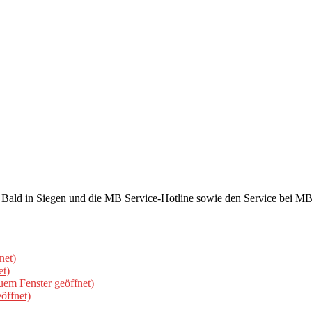
ld in Siegen und die MB Service-Hotline sowie den Service bei MB a
net)
et)
uem Fenster geöffnet)
öffnet)