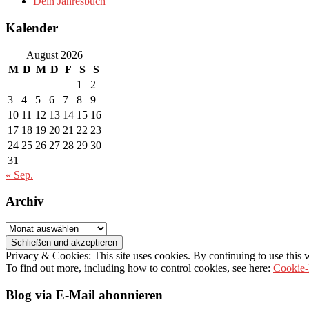
Dein Jahresbuch
Kalender
August 2026
M
D
M
D
F
S
S
1
2
3
4
5
6
7
8
9
10
11
12
13
14
15
16
17
18
19
20
21
22
23
24
25
26
27
28
29
30
31
« Sep.
Archiv
Archiv
Privacy & Cookies: This site uses cookies. By continuing to use this w
To find out more, including how to control cookies, see here:
Cookie-
Blog via E-Mail abonnieren