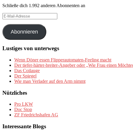
Schließe dich 1.992 anderen Abonnenten an
E-
Mail-
Adresse
Abonnieren
Lustiges von unterwegs
Wenn Döner essen Flipperautomaten-Feeling macht
Der tiefer-härter-breiter-Angeber oder „Wie Frau einen Möchte
Das Coilauge
Der Spiegel
Wie man Verlader auf den Arm nimmt
Nützliches
Pro LKW
Doc Stop
ZF Friedrichshafen AG
Interessante Blogs