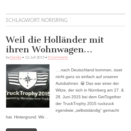
auf
auf
devildeli
Facebook
Twitter
auf
anzeigen
anzeigen
Instagram
SCHLAGWORT:
NORISRING
anzeigen
Weil die Holländer mit
ihren Wohnwagen…
by
Danika
•
12. Juli 2015
•
0 Comments
….nach Deutschland kommen, isset
nicht ganz so einfach auf unseren
Autobahnen. 😀 Das war einer der
Witze, der sich in Nürnberg am 27. &
28. Juni 2015 bei dem GetTogether
der TruckTrophy 2015 ruckzuck
irgendwie „selbstständig“ gemacht
hat. Hintergrund: Wir…