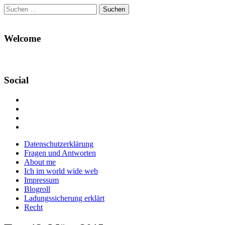
Suchen
nach:
Welcome
Social
Profil
von
Profil
Danikas
von
Profil
Blog
CrazyDevilDeli
von
Google+
auf
auf
devildeli
Main
Skip
Datenschutzerklärung
Facebook
Twitter
auf
to
Fragen und Antworten
anzeigen
anzeigen
Instagram
menu
content
About me
anzeigen
Ich im world wide web
Impressum
Blogroll
Ladungssicherung erklärt
Recht