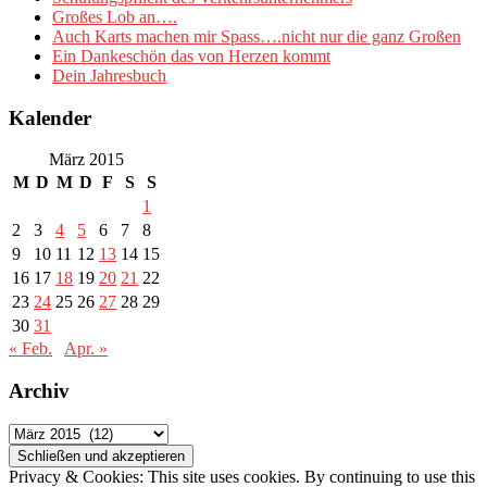
Großes Lob an….
Auch Karts machen mir Spass….nicht nur die ganz Großen
Ein Dankeschön das von Herzen kommt
Dein Jahresbuch
Kalender
März 2015
M
D
M
D
F
S
S
1
2
3
4
5
6
7
8
9
10
11
12
13
14
15
16
17
18
19
20
21
22
23
24
25
26
27
28
29
30
31
« Feb.
Apr. »
Archiv
Archiv
Privacy & Cookies: This site uses cookies. By continuing to use this