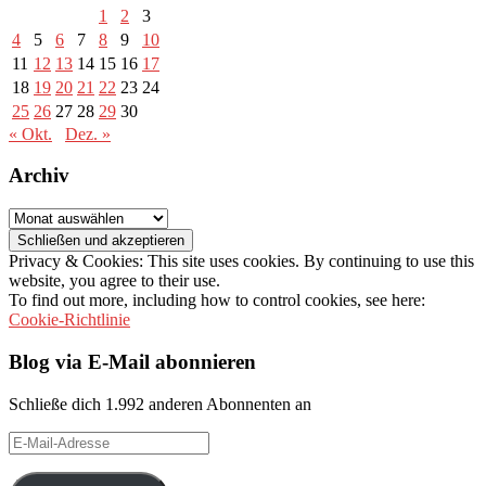
1
2
3
4
5
6
7
8
9
10
11
12
13
14
15
16
17
18
19
20
21
22
23
24
25
26
27
28
29
30
« Okt.
Dez. »
Archiv
Archiv
Privacy & Cookies: This site uses cookies. By continuing to use this
website, you agree to their use.
To find out more, including how to control cookies, see here:
Cookie-Richtlinie
Blog via E-Mail abonnieren
Schließe dich 1.992 anderen Abonnenten an
E-
Mail-
Adresse