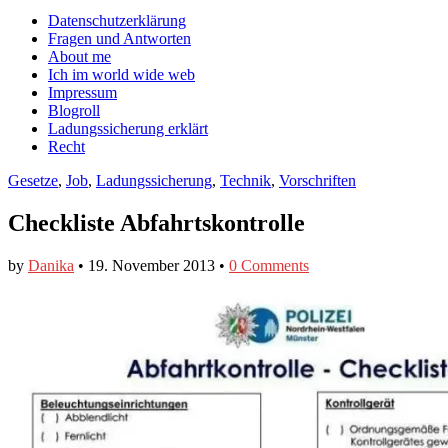
auf
auf
devildeli
Main
Skip
Datenschutzerklärung
Facebook
Twitter
auf
to
Fragen und Antworten
anzeigen
anzeigen
Instagram
menu
content
About me
anzeigen
Ich im world wide web
Impressum
Blogroll
Ladungssicherung erklärt
Recht
Gesetze
,
Job
,
Ladungssicherung
,
Technik
,
Vorschriften
Checkliste Abfahrtskontrolle
by
Danika
•
19. November 2013
•
0 Comments