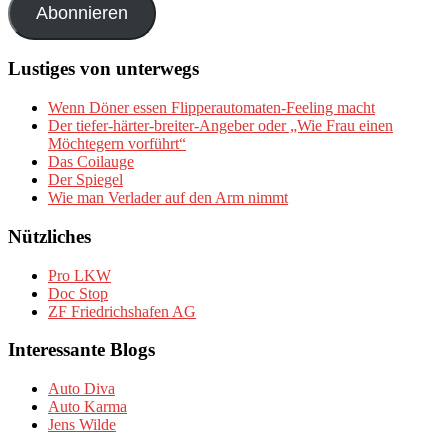
Abonnieren
Lustiges von unterwegs
Wenn Döner essen Flipperautomaten-Feeling macht
Der tiefer-härter-breiter-Angeber oder „Wie Frau einen
Möchtegern vorführt“
Das Coilauge
Der Spiegel
Wie man Verlader auf den Arm nimmt
Nützliches
Pro LKW
Doc Stop
ZF Friedrichshafen AG
Interessante Blogs
Auto Diva
Auto Karma
Jens Wilde