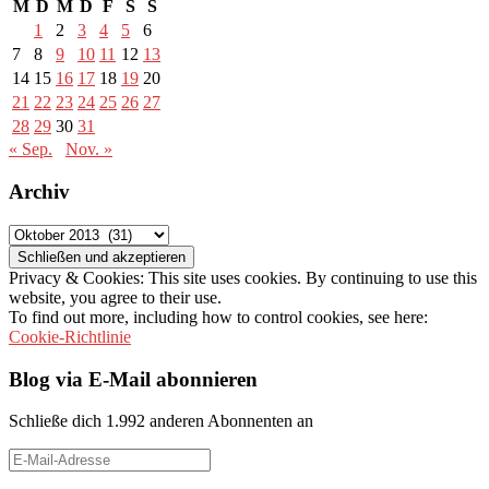
M
D
M
D
F
S
S
1
2
3
4
5
6
7
8
9
10
11
12
13
14
15
16
17
18
19
20
21
22
23
24
25
26
27
28
29
30
31
« Sep.
Nov. »
Archiv
Archiv
Privacy & Cookies: This site uses cookies. By continuing to use this
website, you agree to their use.
To find out more, including how to control cookies, see here:
Cookie-Richtlinie
Blog via E-Mail abonnieren
Schließe dich 1.992 anderen Abonnenten an
E-
Mail-