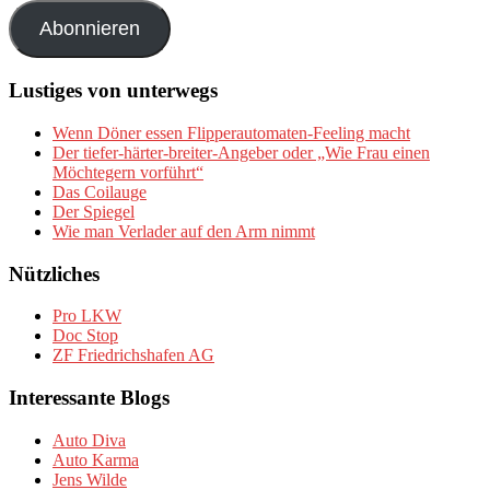
Adresse
Abonnieren
Lustiges von unterwegs
Wenn Döner essen Flipperautomaten-Feeling macht
Der tiefer-härter-breiter-Angeber oder „Wie Frau einen
Möchtegern vorführt“
Das Coilauge
Der Spiegel
Wie man Verlader auf den Arm nimmt
Nützliches
Pro LKW
Doc Stop
ZF Friedrichshafen AG
Interessante Blogs
Auto Diva
Auto Karma
Jens Wilde