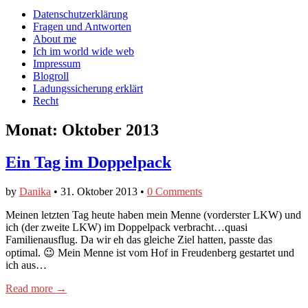
auf
auf
devildeli
Main
Skip
Datenschutzerklärung
Facebook
Twitter
auf
to
Fragen und Antworten
anzeigen
anzeigen
Instagram
menu
content
About me
anzeigen
Ich im world wide web
Impressum
Blogroll
Ladungssicherung erklärt
Recht
Monat:
Oktober 2013
Ein Tag im Doppelpack
by
Danika
•
31. Oktober 2013
•
0 Comments
Meinen letzten Tag heute haben mein Menne (vorderster LKW) und
ich (der zweite LKW) im Doppelpack verbracht…quasi
Familienausflug. Da wir eh das gleiche Ziel hatten, passte das
optimal. 😉 Mein Menne ist vom Hof in Freudenberg gestartet und
ich aus…
Read more →