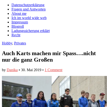
auf
auf
devildeli
Main
Skip
Datenschutzerklärung
Facebook
Twitter
auf
to
Fragen und Antworten
anzeigen
anzeigen
Instagram
menu
content
About me
anzeigen
Ich im world wide web
Impressum
Blogroll
Ladungssicherung erklärt
Recht
Hobby
,
Privates
Auch Karts machen mir Spass….nicht
nur die ganz Großen
by
Danika
•
30. Mai 2019
•
1 Comment