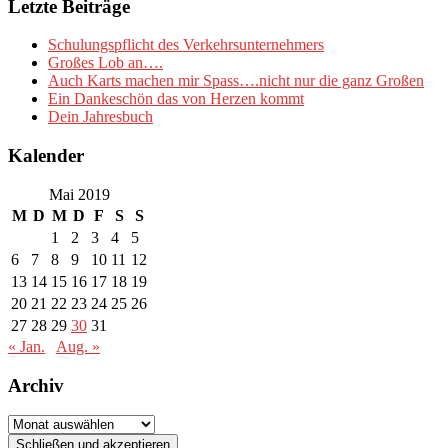
Letzte Beiträge
Schulungspflicht des Verkehrsunternehmers
Großes Lob an….
Auch Karts machen mir Spass….nicht nur die ganz Großen
Ein Dankeschön das von Herzen kommt
Dein Jahresbuch
Kalender
Mai 2019
M
D
M
D
F
S
S
1
2
3
4
5
6
7
8
9
10
11
12
13
14
15
16
17
18
19
20
21
22
23
24
25
26
27
28
29
30
31
« Jan.
Aug. »
Archiv
Archiv