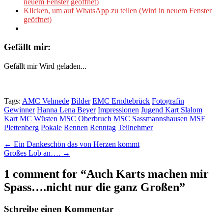
neuem Fenster geöffnet)
Klicken, um auf WhatsApp zu teilen (Wird in neuem Fenster
geöffnet)
Gefällt mir:
Gefällt mir
Wird geladen...
Tags:
AMC Velmede
Bilder
EMC Erndtebrück
Fotografin
Gewinner
Hanna Lena Beyer
Impressionen
Jugend Kart Slalom
Kart
MC Wüsten
MSC Oberbruch
MSC Sassmannshausen
MSF
Plettenberg
Pokale
Rennen
Renntag
Teilnehmer
Post
← Ein Dankeschön das von Herzen kommt
Großes Lob an…. →
navigation
1 comment for “
Auch Karts machen mir
Spass….nicht nur die ganz Großen
”
Schreibe einen Kommentar