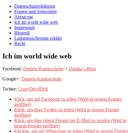
auf
auf
devildeli
Main
Skip
Datenschutzerklärung
Facebook
Twitter
auf
to
Fragen und Antworten
anzeigen
anzeigen
Instagram
menu
content
About me
anzeigen
Ich im world wide web
Impressum
Blogroll
Ladungssicherung erklärt
Recht
Ich im world wide web
Facebook:
Daniela Kampschulte
+
Danika`s Blog
Google+:
Daniela Kampschulte
Twitter:
CrazyDevilDeli
Klick, um auf Facebook zu teilen (Wird in neuem Fenster
geöffnet)
Klick, um über Twitter zu teilen (Wird in neuem Fenster
geöffnet)
Klick, um dies einem Freund per E-Mail zu senden (Wird in
neuem Fenster geöffnet)
Klicken, um auf WhatsApp zu teilen (Wird in neuem Fenster