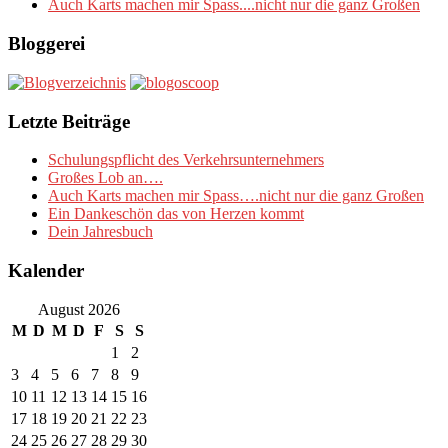
Auch Karts machen mir Spass....nicht nur die ganz Großen
Bloggerei
Letzte Beiträge
Schulungspflicht des Verkehrsunternehmers
Großes Lob an….
Auch Karts machen mir Spass….nicht nur die ganz Großen
Ein Dankeschön das von Herzen kommt
Dein Jahresbuch
Kalender
August 2026
M
D
M
D
F
S
S
1
2
3
4
5
6
7
8
9
10
11
12
13
14
15
16
17
18
19
20
21
22
23
24
25
26
27
28
29
30