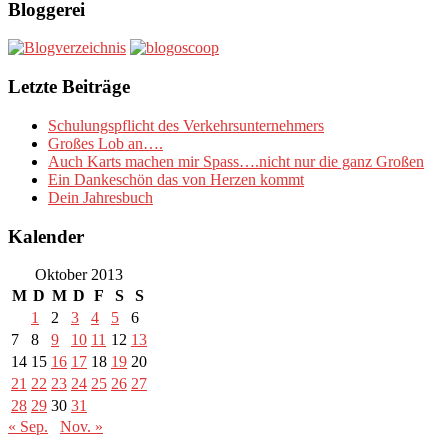
Bloggerei
Letzte Beiträge
Schulungspflicht des Verkehrsunternehmers
Großes Lob an….
Auch Karts machen mir Spass….nicht nur die ganz Großen
Ein Dankeschön das von Herzen kommt
Dein Jahresbuch
Kalender
Oktober 2013
M
D
M
D
F
S
S
1
2
3
4
5
6
7
8
9
10
11
12
13
14
15
16
17
18
19
20
21
22
23
24
25
26
27
28
29
30
31
« Sep.
Nov. »