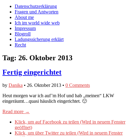
auf
auf
devildeli
Main
Skip
Datenschutzerklärung
Facebook
Twitter
auf
to
Fragen und Antworten
anzeigen
anzeigen
Instagram
menu
content
About me
anzeigen
Ich im world wide web
Impressum
Blogroll
Ladungssicherung erklärt
Recht
Tag:
26. Oktober 2013
Fertig eingerichtet
by
Danika
•
26. Oktober 2013
•
0 Comments
Heut morgen war ich auf’m Hof und hab „meinen“ LKW
eingeräumt…quasi häuslich eingerichtet. 🙂
Read more →
Klick, um auf Facebook zu teilen (Wird in neuem Fenster
geöffnet)
Klick, um über Twitter zu teilen (Wird in neuem Fenster