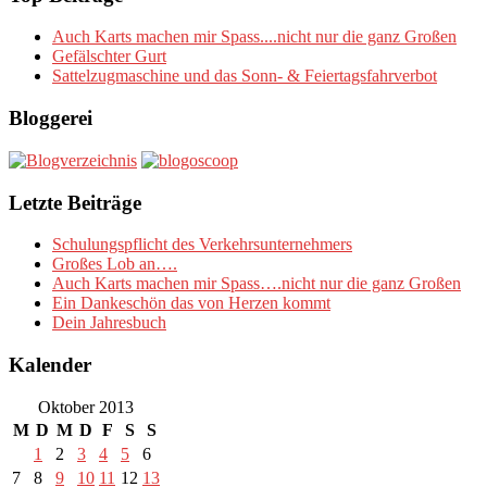
Auch Karts machen mir Spass....nicht nur die ganz Großen
Gefälschter Gurt
Sattelzugmaschine und das Sonn- & Feiertagsfahrverbot
Bloggerei
Letzte Beiträge
Schulungspflicht des Verkehrsunternehmers
Großes Lob an….
Auch Karts machen mir Spass….nicht nur die ganz Großen
Ein Dankeschön das von Herzen kommt
Dein Jahresbuch
Kalender
Oktober 2013
M
D
M
D
F
S
S
1
2
3
4
5
6
7
8
9
10
11
12
13