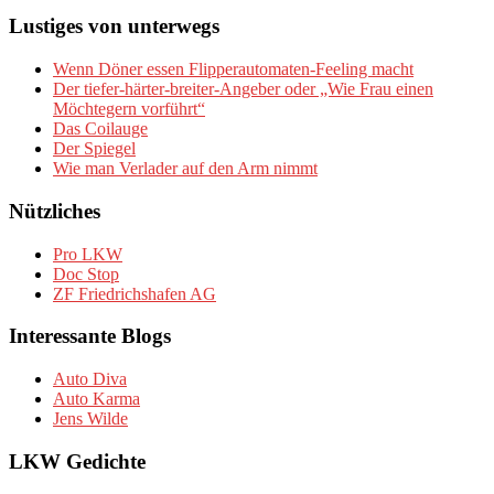
Lustiges von unterwegs
Wenn Döner essen Flipperautomaten-Feeling macht
Der tiefer-härter-breiter-Angeber oder „Wie Frau einen
Möchtegern vorführt“
Das Coilauge
Der Spiegel
Wie man Verlader auf den Arm nimmt
Nützliches
Pro LKW
Doc Stop
ZF Friedrichshafen AG
Interessante Blogs
Auto Diva
Auto Karma
Jens Wilde
LKW Gedichte