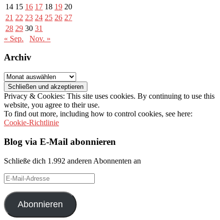
14
15
16
17
18
19
20
21
22
23
24
25
26
27
28
29
30
31
« Sep.
Nov. »
Archiv
Archiv
Privacy & Cookies: This site uses cookies. By continuing to use this
website, you agree to their use.
To find out more, including how to control cookies, see here:
Cookie-Richtlinie
Blog via E-Mail abonnieren
Schließe dich 1.992 anderen Abonnenten an
E-
Mail-
Adresse
Abonnieren