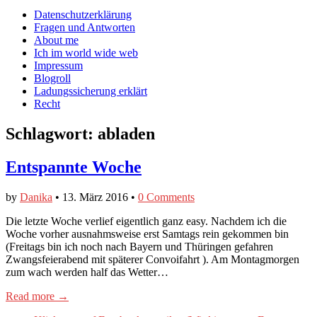
auf
auf
devildeli
Main
Skip
Datenschutzerklärung
Facebook
Twitter
auf
to
Fragen und Antworten
anzeigen
anzeigen
Instagram
menu
content
About me
anzeigen
Ich im world wide web
Impressum
Blogroll
Ladungssicherung erklärt
Recht
Schlagwort:
abladen
Entspannte Woche
by
Danika
•
13. März 2016
•
0 Comments
Die letzte Woche verlief eigentlich ganz easy. Nachdem ich die
Woche vorher ausnahmsweise erst Samtags rein gekommen bin
(Freitags bin ich noch nach Bayern und Thüringen gefahren
Zwangsfeierabend mit späterer Convoifahrt ). Am Montagmorgen
zum wach werden half das Wetter…
Read more →