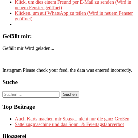
Klick, um dies einem Freund per E-Mail zu senden (Wird in
neuem Fenster geöffnet)
Klicken, um auf WhatsApp zu teilen (Wird in neuem Fenster
geöffnet)
Gefällt mir:
Gefällt mir
Wird geladen...
Instagram Please check your feed, the data was entered incorrectly.
Suche
Suchen
nach:
Top Beiträge
Auch Karts machen mir Spass....nicht nur die ganz Großen
Sattelzugmaschine und das Sonn- & Feiertagsfahrverbot
Bloggerei