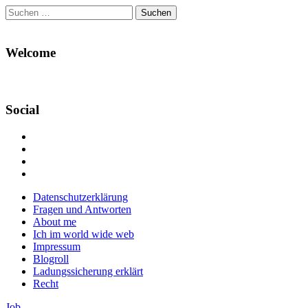
Suchen
nach:
Welcome
Social
Profil
von
Profil
Danikas
von
Profil
Blog
CrazyDevilDeli
von
Google+
auf
auf
devildeli
Main
Skip
Datenschutzerklärung
Facebook
Twitter
auf
to
Fragen und Antworten
anzeigen
anzeigen
Instagram
menu
content
About me
anzeigen
Ich im world wide web
Impressum
Blogroll
Ladungssicherung erklärt
Recht
Job