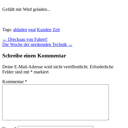
Gefällt mir
Wird geladen...
Tags:
abladen
egal
Kunden
Zeit
Post
← Drecksau von Fahrer!
Die Woche der streikenden Technik →
navigation
Schreibe einen Kommentar
Deine E-Mail-Adresse wird nicht veröffentlicht.
Erforderliche
Felder sind mit
*
markiert
Kommentar
*