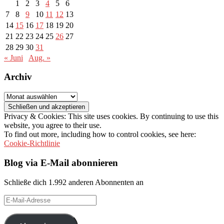
1
2
3
4
5
6
7
8
9
10
11
12
13
14
15
16
17
18
19
20
21
22
23
24
25
26
27
28
29
30
31
« Juni
Aug. »
Archiv
Archiv
Privacy & Cookies: This site uses cookies. By continuing to use this
website, you agree to their use.
To find out more, including how to control cookies, see here:
Cookie-Richtlinie
Blog via E-Mail abonnieren
Schließe dich 1.992 anderen Abonnenten an
E-
Mail-
Adresse