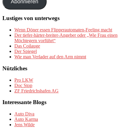
Abonnieren
Lustiges von unterwegs
Wenn Döner essen Flipperautomaten-Feeling macht
Der tiefer-härter-breiter-Angeber oder „Wie Frau einen
Möchtegern vorführt“
Das Coilauge
Der Spiegel
Wie man Verlader auf den Arm nimmt
Nützliches
Pro LKW
Doc Stop
ZF Friedrichshafen AG
Interessante Blogs
Auto Diva
Auto Karma
Jens Wilde