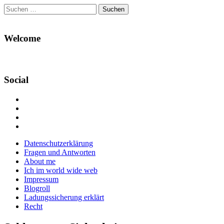
Suchen
nach:
Welcome
Social
Profil
von
Profil
Danikas
von
Profil
Blog
CrazyDevilDeli
von
Google+
auf
auf
devildeli
Main
Skip
Datenschutzerklärung
Facebook
Twitter
auf
to
Fragen und Antworten
anzeigen
anzeigen
Instagram
menu
content
About me
anzeigen
Ich im world wide web
Impressum
Blogroll
Ladungssicherung erklärt
Recht