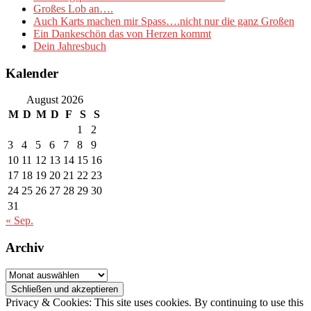
Großes Lob an….
Auch Karts machen mir Spass….nicht nur die ganz Großen
Ein Dankeschön das von Herzen kommt
Dein Jahresbuch
Kalender
August 2026
M
D
M
D
F
S
S
1
2
3
4
5
6
7
8
9
10
11
12
13
14
15
16
17
18
19
20
21
22
23
24
25
26
27
28
29
30
31
« Sep.
Archiv
Archiv
Privacy & Cookies: This site uses cookies. By continuing to use this