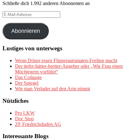
Schließe dich 1.992 anderen Abonnenten an
E-
Mail-
Adresse
Abonnieren
Lustiges von unterwegs
Wenn Döner essen Flipperautomaten-Feeling macht
Der tiefer-härter-breiter-Angeber oder „Wie Frau einen
Möchtegern vorführt“
Das Coilauge
Der Spiegel
Wie man Verlader auf den Arm nimmt
Nützliches
Pro LKW
Doc Stop
ZF Friedrichshafen AG
Interessante Blogs