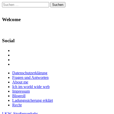
Suchen
nach:
Welcome
Social
Profil
von
Profil
Danikas
von
Profil
Blog
CrazyDevilDeli
von
Google+
auf
auf
devildeli
Main
Skip
Datenschutzerklärung
Facebook
Twitter
auf
to
Fragen und Antworten
anzeigen
anzeigen
Instagram
menu
content
About me
anzeigen
Ich im world wide web
Impressum
Blogroll
Ladungssicherung erklärt
Recht
LKW
,
Straßenverkehr