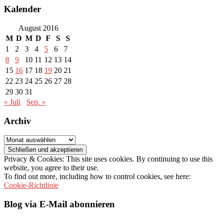
Kalender
August 2016
M
D
M
D
F
S
S
1
2
3
4
5
6
7
8
9
10
11
12
13
14
15
16
17
18
19
20
21
22
23
24
25
26
27
28
29
30
31
« Juli
Sep. »
Archiv
Archiv
Privacy & Cookies: This site uses cookies. By continuing to use this
website, you agree to their use.
To find out more, including how to control cookies, see here:
Cookie-Richtlinie
Blog via E-Mail abonnieren