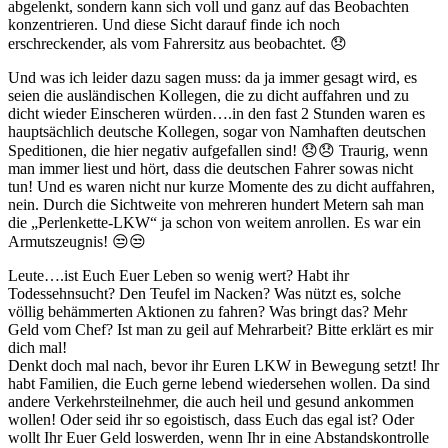
abgelenkt, sondern kann sich voll und ganz auf das Beobachten
konzentrieren. Und diese Sicht darauf finde ich noch
erschreckender, als vom Fahrersitz aus beobachtet. 😞
Und was ich leider dazu sagen muss: da ja immer gesagt wird, es
seien die ausländischen Kollegen, die zu dicht auffahren und zu
dicht wieder Einscheren würden….in den fast 2 Stunden waren es
hauptsächlich deutsche Kollegen, sogar von Namhaften deutschen
Speditionen, die hier negativ aufgefallen sind! 😞😞 Traurig, wenn
man immer liest und hört, dass die deutschen Fahrer sowas nicht
tun! Und es waren nicht nur kurze Momente des zu dicht auffahren,
nein. Durch die Sichtweite von mehreren hundert Metern sah man
die „Perlenkette-LKW“ ja schon von weitem anrollen. Es war ein
Armutszeugnis! 😒😒
Leute….ist Euch Euer Leben so wenig wert? Habt ihr
Todessehnsucht? Den Teufel im Nacken? Was nützt es, solche
völlig behämmerten Aktionen zu fahren? Was bringt das? Mehr
Geld vom Chef? Ist man zu geil auf Mehrarbeit? Bitte erklärt es mir
dich mal!
Denkt doch mal nach, bevor ihr Euren LKW in Bewegung setzt! Ihr
habt Familien, die Euch gerne lebend wiedersehen wollen. Da sind
andere Verkehrsteilnehmer, die auch heil und gesund ankommen
wollen! Oder seid ihr so egoistisch, dass Euch das egal ist? Oder
wollt Ihr Euer Geld loswerden, wenn Ihr in eine Abstandskontrolle