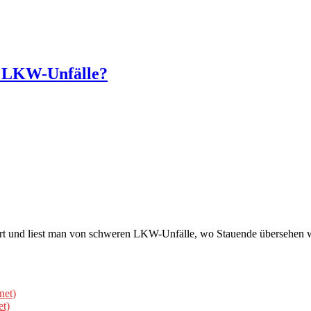
e LKW-Unfälle?
h hört und liest man von schweren LKW-Unfälle, wo Stauende übersehen w
net)
et)