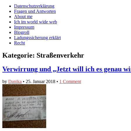
auf
auf
devildeli
Main
Skip
Datenschutzerklärung
Facebook
Twitter
auf
to
Fragen und Antworten
anzeigen
anzeigen
Instagram
menu
content
About me
anzeigen
Ich im world wide web
Impressum
Blogroll
Ladungssicherung erklärt
Recht
Kategorie:
Straßenverkehr
Verwirrung und „Jetzt will ich es genau wi
by
Danika
•
25. Januar 2018
•
1 Comment