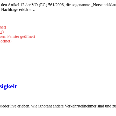
h den Artikel 12 der VO (EG) 561/2006, die sogenannte „Notstandskla
uf Nachfrage erklärte…
net)
et)
uem Fenster geöffnet)
öffnet)
igkeit
eder live erleben, wie ignorant andere Verkehrsteilnehmer sind und z