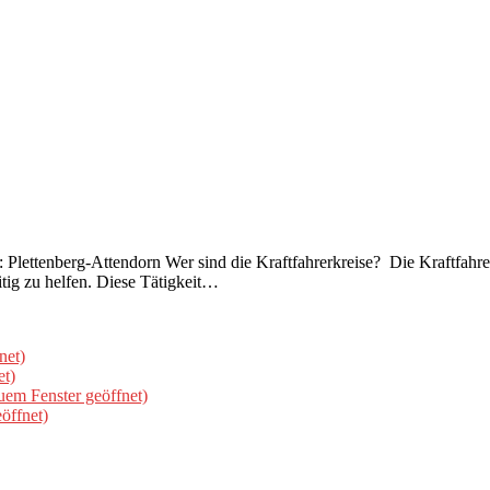
is: Plettenberg-Attendorn Wer sind die Kraftfahrerkreise? Die Kraftfah
ig zu helfen. Diese Tätigkeit…
net)
et)
uem Fenster geöffnet)
öffnet)