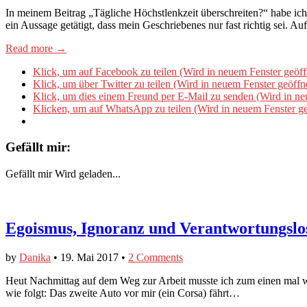
In meinem Beitrag „Tägliche Höchstlenkzeit überschreiten?“ habe ic
ein Aussage getätigt, dass mein Geschriebenes nur fast richtig sei. A
Read more →
Klick, um auf Facebook zu teilen (Wird in neuem Fenster geöff
Klick, um über Twitter zu teilen (Wird in neuem Fenster geöffn
Klick, um dies einem Freund per E-Mail zu senden (Wird in ne
Klicken, um auf WhatsApp zu teilen (Wird in neuem Fenster ge
Gefällt mir:
Gefällt mir
Wird geladen...
Egoismus, Ignoranz und Verantwortungslos
by
Danika
•
19. Mai 2017
•
2 Comments
Heut Nachmittag auf dem Weg zur Arbeit musste ich zum einen mal wi
wie folgt: Das zweite Auto vor mir (ein Corsa) fährt…