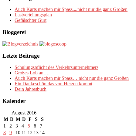
Auch Karts machen mir Spass....nicht nur die ganz Großen
Lastverteilungsplan
Gefälschter Gurt
Bloggerei
Letzte Beiträge
Schulungspflicht des Verkehrsunternehmers
Großes Lob an….
Auch Karts machen mir Spass….nicht nur die ganz Großen
Ein Dankeschön das von Herzen kommt
Dein Jahresbuch
Kalender
August 2016
M
D
M
D
F
S
S
1
2
3
4
5
6
7
8
9
10
11
12
13
14