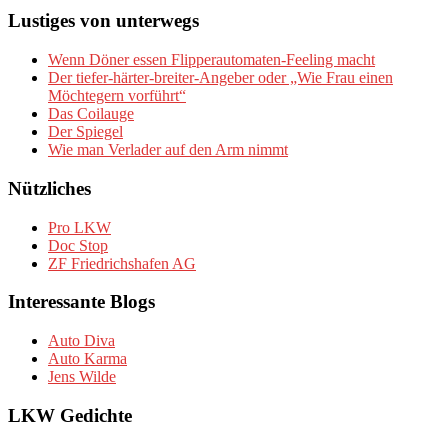
Lustiges von unterwegs
Wenn Döner essen Flipperautomaten-Feeling macht
Der tiefer-härter-breiter-Angeber oder „Wie Frau einen
Möchtegern vorführt“
Das Coilauge
Der Spiegel
Wie man Verlader auf den Arm nimmt
Nützliches
Pro LKW
Doc Stop
ZF Friedrichshafen AG
Interessante Blogs
Auto Diva
Auto Karma
Jens Wilde
LKW Gedichte