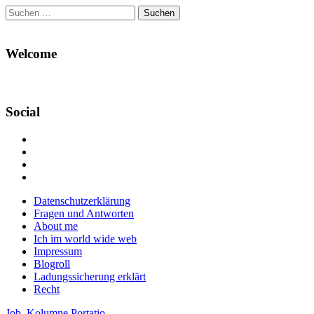
Suchen
nach:
Welcome
Social
Profil
von
Profil
Danikas
von
Profil
Blog
CrazyDevilDeli
von
Google+
auf
auf
devildeli
Main
Skip
Datenschutzerklärung
Facebook
Twitter
auf
to
Fragen und Antworten
anzeigen
anzeigen
Instagram
menu
content
About me
anzeigen
Ich im world wide web
Impressum
Blogroll
Ladungssicherung erklärt
Recht
Job
,
Kolumne Portatio