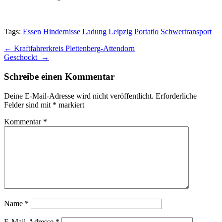
Tags:
Essen
Hindernisse
Ladung
Leipzig
Portatio
Schwertransport
Post
← Kraftfahrerkreis Plettenberg-Attendorn
Geschockt →
navigation
Schreibe einen Kommentar
Deine E-Mail-Adresse wird nicht veröffentlicht.
Erforderliche
Felder sind mit
*
markiert
Kommentar
*
Name
*
E-Mail-Adresse
*