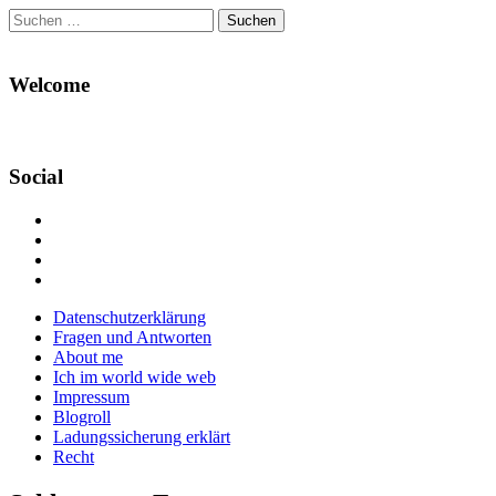
Suchen
nach:
Welcome
Social
Profil
von
Profil
Danikas
von
Profil
Blog
CrazyDevilDeli
von
Google+
auf
auf
devildeli
Main
Skip
Datenschutzerklärung
Facebook
Twitter
auf
to
Fragen und Antworten
anzeigen
anzeigen
Instagram
menu
content
About me
anzeigen
Ich im world wide web
Impressum
Blogroll
Ladungssicherung erklärt
Recht