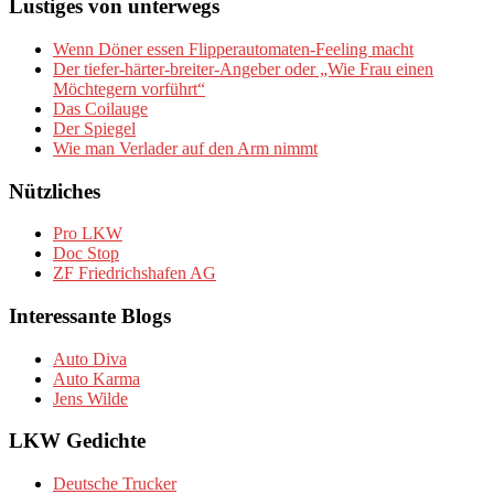
Lustiges von unterwegs
Wenn Döner essen Flipperautomaten-Feeling macht
Der tiefer-härter-breiter-Angeber oder „Wie Frau einen
Möchtegern vorführt“
Das Coilauge
Der Spiegel
Wie man Verlader auf den Arm nimmt
Nützliches
Pro LKW
Doc Stop
ZF Friedrichshafen AG
Interessante Blogs
Auto Diva
Auto Karma
Jens Wilde
LKW Gedichte
Deutsche Trucker