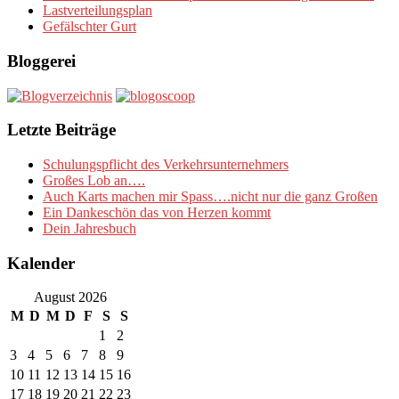
Lastverteilungsplan
Gefälschter Gurt
Bloggerei
Letzte Beiträge
Schulungspflicht des Verkehrsunternehmers
Großes Lob an….
Auch Karts machen mir Spass….nicht nur die ganz Großen
Ein Dankeschön das von Herzen kommt
Dein Jahresbuch
Kalender
August 2026
M
D
M
D
F
S
S
1
2
3
4
5
6
7
8
9
10
11
12
13
14
15
16
17
18
19
20
21
22
23