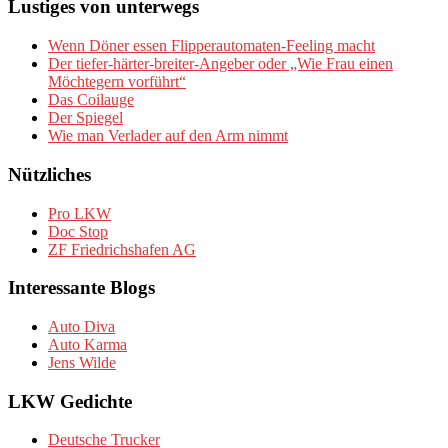
Lustiges von unterwegs
Wenn Döner essen Flipperautomaten-Feeling macht
Der tiefer-härter-breiter-Angeber oder „Wie Frau einen
Möchtegern vorführt“
Das Coilauge
Der Spiegel
Wie man Verlader auf den Arm nimmt
Nützliches
Pro LKW
Doc Stop
ZF Friedrichshafen AG
Interessante Blogs
Auto Diva
Auto Karma
Jens Wilde
LKW Gedichte
Deutsche Trucker