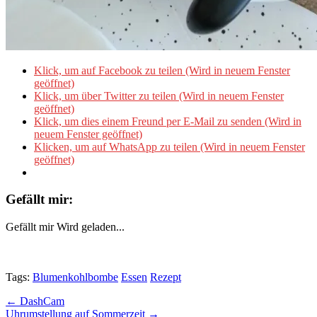
Klick, um auf Facebook zu teilen (Wird in neuem Fenster
geöffnet)
Klick, um über Twitter zu teilen (Wird in neuem Fenster
geöffnet)
Klick, um dies einem Freund per E-Mail zu senden (Wird in
neuem Fenster geöffnet)
Klicken, um auf WhatsApp zu teilen (Wird in neuem Fenster
geöffnet)
Gefällt mir:
Gefällt mir
Wird geladen...
Tags:
Blumenkohlbombe
Essen
Rezept
Post
← DashCam
Uhrumstellung auf Sommerzeit →