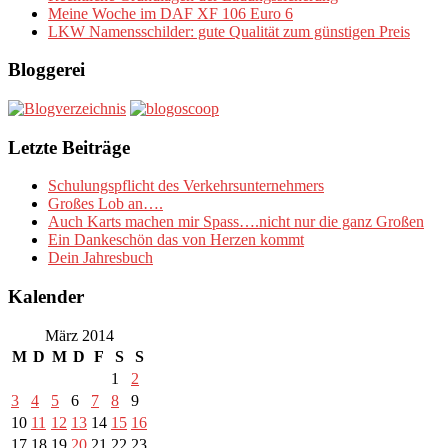
Meine Woche im DAF XF 106 Euro 6
LKW Namensschilder: gute Qualität zum günstigen Preis
Bloggerei
Letzte Beiträge
Schulungspflicht des Verkehrsunternehmers
Großes Lob an….
Auch Karts machen mir Spass….nicht nur die ganz Großen
Ein Dankeschön das von Herzen kommt
Dein Jahresbuch
Kalender
März 2014
M
D
M
D
F
S
S
1
2
3
4
5
6
7
8
9
10
11
12
13
14
15
16
17
18
19
20
21
22
23