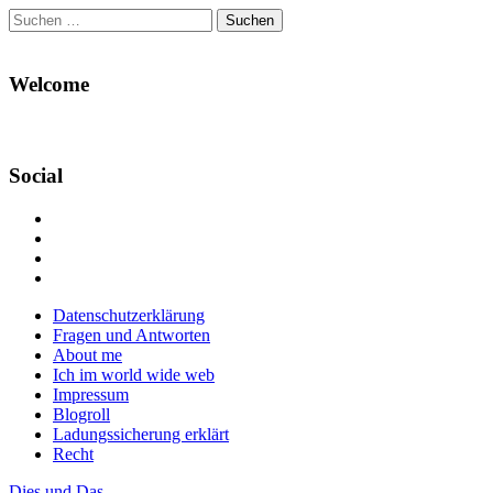
Suchen
nach:
Welcome
Social
Profil
von
Profil
Danikas
von
Profil
Blog
CrazyDevilDeli
von
Google+
auf
auf
devildeli
Main
Skip
Datenschutzerklärung
Facebook
Twitter
auf
to
Fragen und Antworten
anzeigen
anzeigen
Instagram
menu
content
About me
anzeigen
Ich im world wide web
Impressum
Blogroll
Ladungssicherung erklärt
Recht
Dies und Das