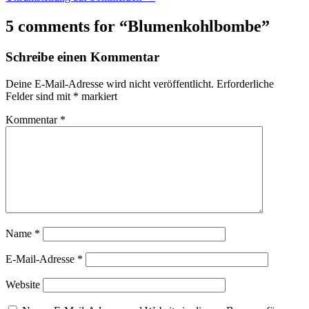
navigation
5 comments for “
Blumenkohlbombe
”
Schreibe einen Kommentar
Deine E-Mail-Adresse wird nicht veröffentlicht.
Erforderliche
Felder sind mit
*
markiert
Kommentar
*
Name
*
E-Mail-Adresse
*
Website