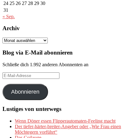
24
25
26
27
28
29
30
31
« Sep.
Archiv
Archiv
Blog via E-Mail abonnieren
Schließe dich 1.992 anderen Abonnenten an
E-
Mail-
Adresse
Abonnieren
Lustiges von unterwegs
Wenn Döner essen Flipperautomaten-Feeling macht
Der tiefer-härter-breiter-Angeber oder „Wie Frau einen
Möchtegern vorführt“
Das Coilauge