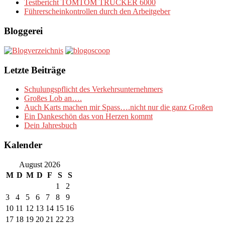
Testbericht TOMTOM TRUCKER 6000
Führerscheinkontrollen durch den Arbeitgeber
Bloggerei
Letzte Beiträge
Schulungspflicht des Verkehrsunternehmers
Großes Lob an….
Auch Karts machen mir Spass….nicht nur die ganz Großen
Ein Dankeschön das von Herzen kommt
Dein Jahresbuch
Kalender
August 2026
M
D
M
D
F
S
S
1
2
3
4
5
6
7
8
9
10
11
12
13
14
15
16
17
18
19
20
21
22
23