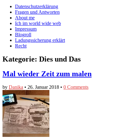
auf
auf
devildeli
Main
Skip
Datenschutzerklärung
Facebook
Twitter
auf
to
Fragen und Antworten
anzeigen
anzeigen
Instagram
menu
content
About me
anzeigen
Ich im world wide web
Impressum
Blogroll
Ladungssicherung erklärt
Recht
Kategorie:
Dies und Das
Mal wieder Zeit zum malen
by
Danika
•
26. Januar 2018
•
0 Comments