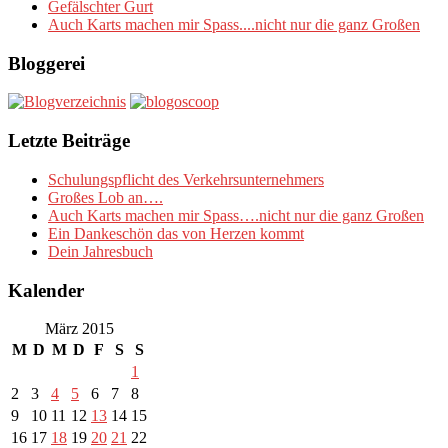
Gefälschter Gurt
Auch Karts machen mir Spass....nicht nur die ganz Großen
Bloggerei
Letzte Beiträge
Schulungspflicht des Verkehrsunternehmers
Großes Lob an….
Auch Karts machen mir Spass….nicht nur die ganz Großen
Ein Dankeschön das von Herzen kommt
Dein Jahresbuch
Kalender
März 2015
M
D
M
D
F
S
S
1
2
3
4
5
6
7
8
9
10
11
12
13
14
15
16
17
18
19
20
21
22