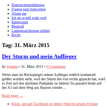
auf
auf
devildeli
Main
Skip
Datenschutzerklärung
Facebook
Twitter
auf
to
Fragen und Antworten
anzeigen
anzeigen
Instagram
menu
content
About me
anzeigen
Ich im world wide web
Impressum
Blogroll
Ladungssicherung erklärt
Recht
Tag:
31. März 2015
Der Sturm und mein Auflieger
by
Danika
•
31. März 2015
•
0 Comments
Wenn man im Rückspiegel seinen Auflieger seitlich kommend
größer werden sieht, weil der Sturm ihn von rechts gepackt hat, wird
es Zeit auf den nächsten Parkplatz zu fahren! So passiert heute auf
der A3 auf dem Weg aus Bayern wieder…
Read more →
Klick, um auf Facebook zu teilen (Wird in neuem Fenster