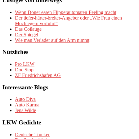
Lustiges von unterwegs
Wenn Döner essen Flipperautomaten-Feeling macht
Der tiefer-härter-breiter-Angeber oder „Wie Frau einen
Möchtegern vorführt“
Das Coilauge
Der Spiegel
Wie man Verlader auf den Arm nimmt
Nützliches
Pro LKW
Doc Stop
ZF Friedrichshafen AG
Interessante Blogs
Auto Diva
Auto Karma
Jens Wilde
LKW Gedichte
Deutsche Trucker