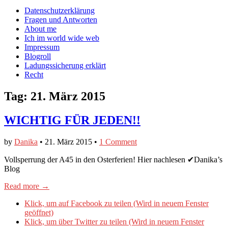
auf
auf
devildeli
Main
Skip
Datenschutzerklärung
Facebook
Twitter
auf
to
Fragen und Antworten
anzeigen
anzeigen
Instagram
menu
content
About me
anzeigen
Ich im world wide web
Impressum
Blogroll
Ladungssicherung erklärt
Recht
Tag:
21. März 2015
WICHTIG FÜR JEDEN!!
by
Danika
•
21. März 2015
•
1 Comment
Vollsperrung der A45 in den Osterferien! Hier nachlesen ✔Danika’s
Blog
Read more →
Klick, um auf Facebook zu teilen (Wird in neuem Fenster
geöffnet)
Klick, um über Twitter zu teilen (Wird in neuem Fenster