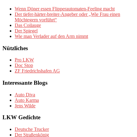
Wenn Döner essen Flipperautomaten-Feeling macht
Der tiefer-härter-breiter-Angeber oder „Wie Frau einen
Möchtegern vorführt“
Das Coilauge
Der Spiegel
Wie man Verlader auf den Arm nimmt
Nützliches
Pro LKW
Doc Stop
ZF Friedrichshafen AG
Interessante Blogs
Auto Diva
Auto Karma
Jens Wilde
LKW Gedichte
Deutsche Trucker
Der Straßenkönig