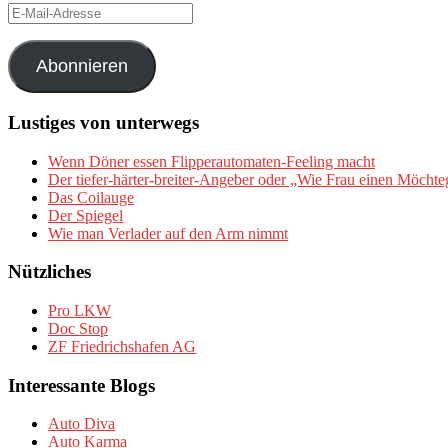
E-
Mail-
Adresse
Abonnieren
Lustiges von unterwegs
Wenn Döner essen Flipperautomaten-Feeling macht
Der tiefer-härter-breiter-Angeber oder „Wie Frau einen Möchte
Das Coilauge
Der Spiegel
Wie man Verlader auf den Arm nimmt
Nützliches
Pro LKW
Doc Stop
ZF Friedrichshafen AG
Interessante Blogs
Auto Diva
Auto Karma