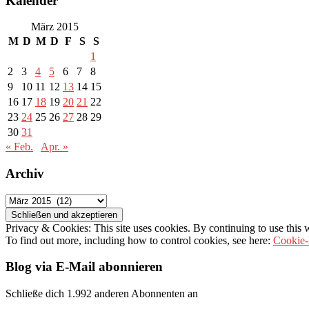
Kalender
März 2015
M
D
M
D
F
S
S
1
2
3
4
5
6
7
8
9
10
11
12
13
14
15
16
17
18
19
20
21
22
23
24
25
26
27
28
29
30
31
« Feb.
Apr. »
Archiv
Archiv
Privacy & Cookies: This site uses cookies. By continuing to use this w
To find out more, including how to control cookies, see here:
Cookie-
Blog via E-Mail abonnieren
Schließe dich 1.992 anderen Abonnenten an