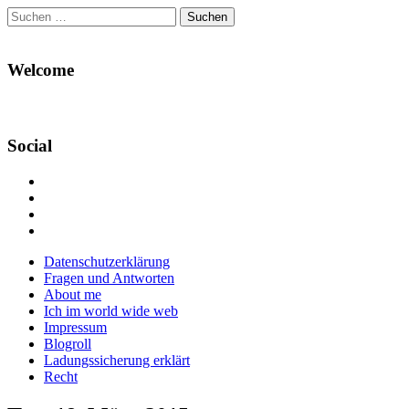
Suchen
nach:
Welcome
Social
Profil
von
Profil
Danikas
von
Profil
Blog
CrazyDevilDeli
von
Google+
auf
auf
devildeli
Main
Skip
Datenschutzerklärung
Facebook
Twitter
auf
to
Fragen und Antworten
anzeigen
anzeigen
Instagram
menu
content
About me
anzeigen
Ich im world wide web
Impressum
Blogroll
Ladungssicherung erklärt
Recht