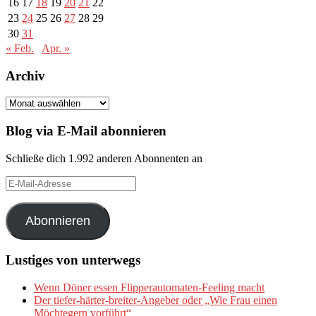
16
17
18
19
20
21
22
23
24
25
26
27
28
29
30
31
« Feb.
Apr. »
Archiv
Archiv
Blog via E-Mail abonnieren
Schließe dich 1.992 anderen Abonnenten an
E-
Mail-
Adresse
Abonnieren
Lustiges von unterwegs
Wenn Döner essen Flipperautomaten-Feeling macht
Der tiefer-härter-breiter-Angeber oder „Wie Frau einen
Möchtegern vorführt“