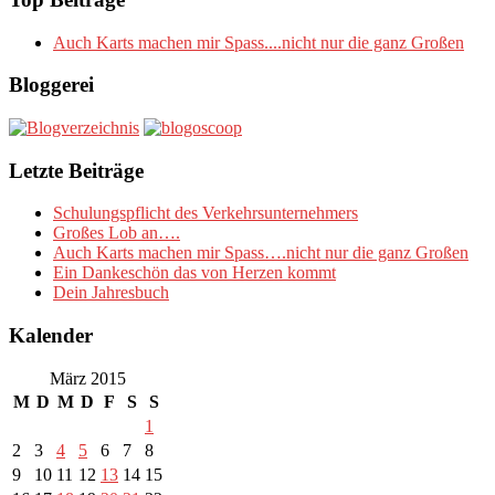
Auch Karts machen mir Spass....nicht nur die ganz Großen
Bloggerei
Letzte Beiträge
Schulungspflicht des Verkehrsunternehmers
Großes Lob an….
Auch Karts machen mir Spass….nicht nur die ganz Großen
Ein Dankeschön das von Herzen kommt
Dein Jahresbuch
Kalender
März 2015
M
D
M
D
F
S
S
1
2
3
4
5
6
7
8
9
10
11
12
13
14
15