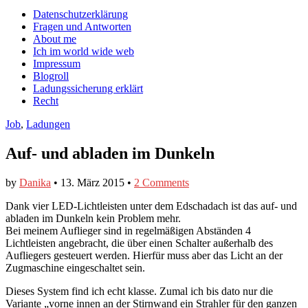
auf
auf
devildeli
Main
Skip
Datenschutzerklärung
Facebook
Twitter
auf
to
Fragen und Antworten
anzeigen
anzeigen
Instagram
menu
content
About me
anzeigen
Ich im world wide web
Impressum
Blogroll
Ladungssicherung erklärt
Recht
Job
,
Ladungen
Auf- und abladen im Dunkeln
by
Danika
•
13. März 2015
•
2 Comments
Dank vier LED-Lichtleisten unter dem Edschadach ist das auf- und
abladen im Dunkeln kein Problem mehr.
Bei meinem Auflieger sind in regelmäßigen Abständen 4
Lichtleisten angebracht, die über einen Schalter außerhalb des
Aufliegers gesteuert werden. Hierfür muss aber das Licht an der
Zugmaschine eingeschaltet sein.
Dieses System find ich echt klasse. Zumal ich bis dato nur die
Variante „vorne innen an der Stirnwand ein Strahler für den ganzen