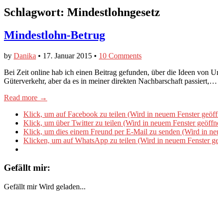
Schlagwort:
Mindestlohngesetz
Mindestlohn-Betrug
by
Danika
•
17. Januar 2015
•
10 Comments
Bei Zeit online hab ich einen Beitrag gefunden, über die Ideen von 
Güterverkehr, aber da es in meiner direkten Nachbarschaft passiert,…
Read more →
Klick, um auf Facebook zu teilen (Wird in neuem Fenster geöff
Klick, um über Twitter zu teilen (Wird in neuem Fenster geöffn
Klick, um dies einem Freund per E-Mail zu senden (Wird in ne
Klicken, um auf WhatsApp zu teilen (Wird in neuem Fenster ge
Gefällt mir:
Gefällt mir
Wird geladen...