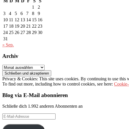
M
D
M
D
F
S
S
1
2
3
4
5
6
7
8
9
10
11
12
13
14
15
16
17
18
19
20
21
22
23
24
25
26
27
28
29
30
31
« Sep.
Archiv
Archiv
Privacy & Cookies: This site uses cookies. By continuing to use this w
To find out more, including how to control cookies, see here:
Cookie-
Blog via E-Mail abonnieren
Schließe dich 1.992 anderen Abonnenten an
E-
Mail-
Adresse